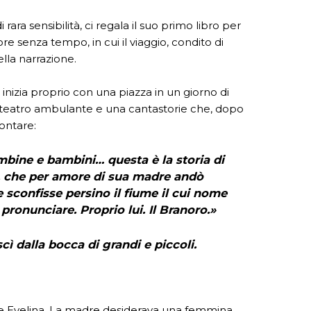
rara sensibilità, ci regala il suo primo libro per
ore senza tempo, in cui il viaggio, condito di
ella narrazione.
nizia proprio con una piazza in un giorno di
o teatro ambulante e una cantastorie che, dopo
contare:
bine e bambini… questa è la storia di
, che per amore di sua madre andò
 sconfisse persino il fiume il cui nome
onunciare. Proprio lui. Il Branoro.»
 dalla bocca di grandi e piccoli.
o e Evelina. La madre desiderava una femmina