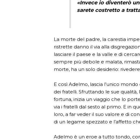
«Invece io diventerò uno
sarete costretto a tratt
La morte del padre, la carestia imper
ristrette danno il via alla disgregazio
lasciare il paese e la valle e di cerca
sempre più debole e malata, rimasta
morte, ha un solo desiderio: rivedere 
E così Adelmo, lascia l’unico mondo ch
dei fratelli. Sfruttando le sue qualit
fortuna, inizia un viaggio che lo port
via i fratelli dal sesto al primo. E in 
loro, a far veder il suo valore e di 
di un legame spezzato e l’affetto che
Adelmo è un eroe a tutto tondo, co