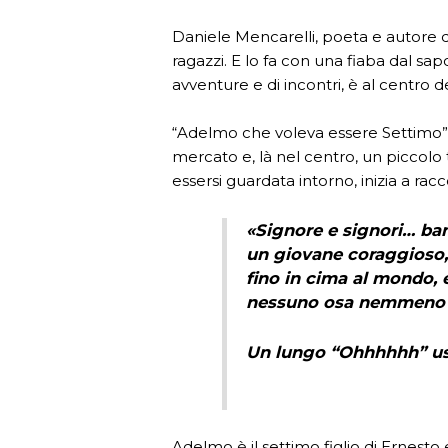
Daniele Mencarelli, poeta e autore di 
ragazzi. E lo fa con una fiaba dal sap
avventure e di incontri, è al centro d
“Adelmo che voleva essere Settimo” i
mercato e, là nel centro, un piccol
essersi guardata intorno, inizia a rac
«Signore e signori… bam
un giovane coraggioso
fino in cima al mondo, e
nessuno osa nemmeno pr
Un lungo “Ohhhhhh” uscì
Adelmo è il settimo figlio di Ernest