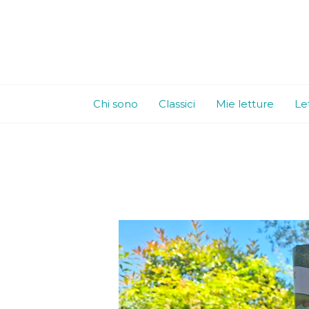
Vai
al
contenuto
Chi sono
Classici
Mie letture
Le