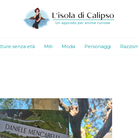
tture senza età
Miti
Moda
Personaggi
Razzis