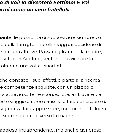
 di voi! Io diventerò Settimo! E voi
armi come un vero fratello!»
ante, le possibilità di sopravvivere sempre più
ne della famiglia: i fratelli maggiori decidono di
re fortuna altrove. Passano gli anni, e la madre,
 sola con Adelmo, sentendo avvicinare la
almeno una volta i suoi figli.
e conosce, i suoi affetti, e parte alla ricerca
à, le competenze acquisite, con un pizzico di
erà attraverso terre sconosciute, a ritrovare via
questo viaggio a ritroso riuscirà a farsi conoscere da
conseguenza farsi apprezzare, riscoprendo la forza
 scorre tra loro e verso la madre.
raggioso, intraprendente, ma anche generoso,