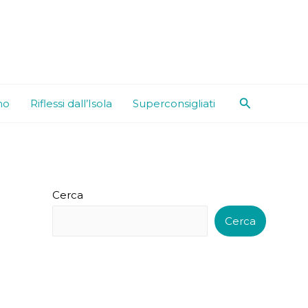
Cerca
mo
Riflessi dall’Isola
Superconsigliati
Cerca
Cerca