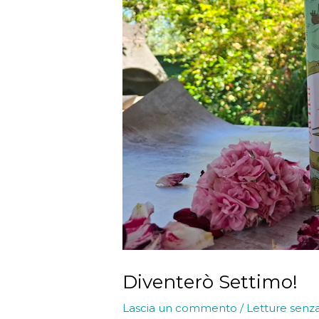
Diventerò Settimo!
Lascia un commento
/
Letture senz