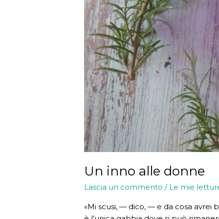
Un inno alle donne
Lascia un commento
/
Le mie lettur
«Mi scusi, — dico, — e da cosa avrei b
è l’unica gabbia dove si può rimanere 