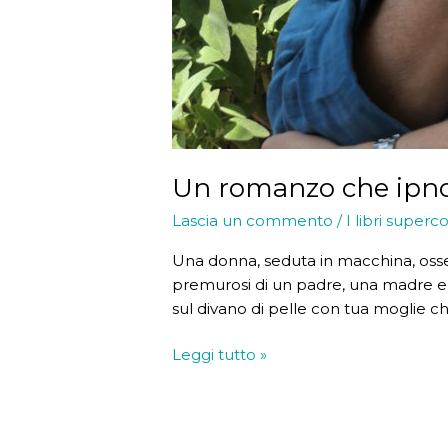
Un romanzo che ipno
Lascia un commento
/
I libri superco
Una donna, seduta in macchina, osserv
premurosi di un padre, una madre e du
sul divano di pelle con tua moglie che
Un
Leggi tutto »
romanzo
che
ipnotizza