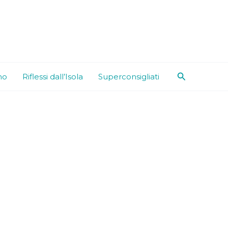
Cerca
mo
Riflessi dall’Isola
Superconsigliati