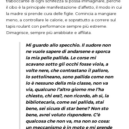
traboccante di ogni schifezza si possa immaginare, perché
il cibo è la principale manifestazione d’affetto, il modo in cui
la madre si prende cura delle figlie. Comincia a mangiare
meno, a controllare le calorie, e soprattutto a correre sul
tapis roulant con performance sempre più estreme.
Dimagrisce, sempre più arrabbiate e affilata.
Mi guardo allo specchio. Il sudore non
ne vuole sapere di andarsene e sporca
la mia pelle pallida. Le corse mi
scavano sotto gli occhi fosse viola, a
volte nere, che contrastano il pallore,
lo sottolineano, sono pallida come non
lo è nessuno della mia classe, non va
via, qualcuno l’altro giorno me l’ha
chiesto, chi era?, non ricordo, ah sì, la
bibliotecaria, come sei pallida, stai
bene, sei sicura di star bene? Non sto
bene, avrei voluto rispondere. C’è
qualcosa che non va, ma non so cosa:
un meccanismo è in moto e mi prende