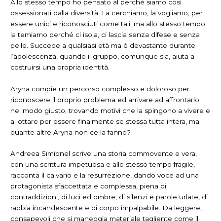
Allo stesso tempo ho pensato al perché siamo così
ossessionati dalla diversità. La cerchiamo, la vogliamo, per
essere unici e riconosciuti come tali, ma allo stesso tempo
la temiamo perché ci isola, ci lascia senza difese e senza
pelle. Succede a qualsiasi età ma è devastante durante
l’adolescenza, quando il gruppo, comunque sia, aiuta a
costruirsi una propria identità.
Aryna compie un percorso complesso e doloroso per
riconoscere il proprio problema ed arrivare ad affrontarlo
nel modo giusto, trovando motivi che la spingono a vivere e
a lottare per essere finalmente se stessa tutta intera, ma
quante altre Aryna non ce la fanno?
Andreea Simionel scrive una storia commovente e vera,
con una scrittura impetuosa e allo stesso tempo fragile,
racconta il calvario e la resurrezione, dando voce ad una
protagonista sfaccettata e complessa, piena di
contraddizioni, di luci ed ombre, di silenzi e parole urlate, di
rabbia incandescente e di corpo impalpabile. Da leggere,
consapevoli che si maneggia materiale tagliente come il