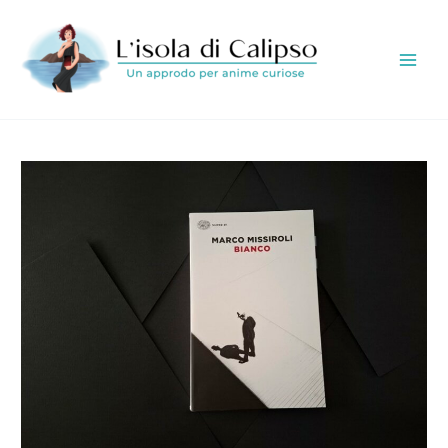
Vai
al
contenuto
Main
Men