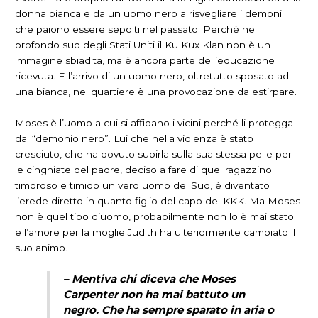
donna bianca e da un uomo nero a risvegliare i demoni
che paiono essere sepolti nel passato. Perché nel
profondo sud degli Stati Uniti il Ku Kux Klan non è un
immagine sbiadita, ma è ancora parte dell’educazione
ricevuta. E l’arrivo di un uomo nero, oltretutto sposato ad
una bianca, nel quartiere è una provocazione da estirpare.
Moses è l’uomo a cui si affidano i vicini perché li protegga
dal “demonio nero”. Lui che nella violenza è stato
cresciuto, che ha dovuto subirla sulla sua stessa pelle per
le cinghiate del padre, deciso a fare di quel ragazzino
timoroso e timido un vero uomo del Sud, è diventato
l’erede diretto in quanto figlio del capo del KKK. Ma Moses
non è quel tipo d’uomo, probabilmente non lo è mai stato
e l’amore per la moglie Judith ha ulteriormente cambiato il
suo animo.
– Mentiva chi diceva che Moses
Carpenter non ha mai battuto un
negro. Che ha sempre sparato in aria o