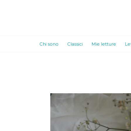
Vai
al
contenuto
Chi sono
Classici
Mie letture
Le