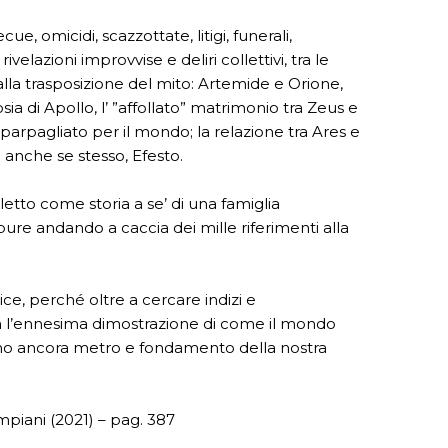
ue, omicidi, scazzottate, litigi, funerali,
elazioni improvvise e deliri collettivi, tra le
lla trasposizione del mito: Artemide e Orione,
ia di Apollo, l’ ”affollato” matrimonio tra Zeus e
ha sparpagliato per il mondo; la relazione tra Ares e
o anche se stesso, Efesto.
to come storia a se’ di una famiglia
ure andando a caccia dei mille riferimenti alla
lice, perché oltre a cercare indizi e
 sarà l’ennesima dimostrazione di come il mondo
siano ancora metro e fondamento della nostra
piani (2021) – pag. 387