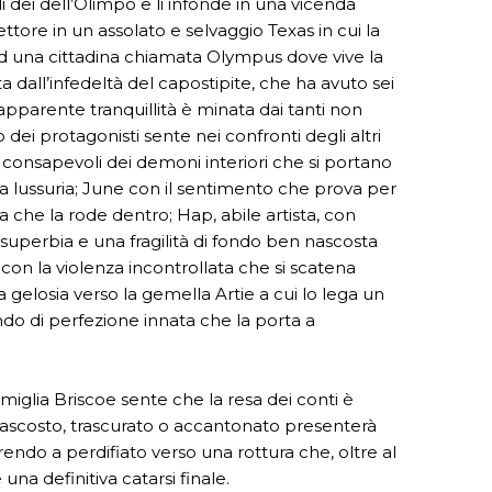
 dei dell’Olimpo e li infonde in una vicenda
ttore in un assolato e selvaggio Texas in cui la
d una cittadina chiamata Olympus dove vive la
a dall’infedeltà del capostipite, che ha avuto sei
 l’apparente tranquillità è minata dai tanti non
ei protagonisti sente nei confronti degli altri
consapevoli dei demoni interiori che si portano
a lussuria; June con il sentimento che prova per
va che la rode dentro; Hap, abile artista, con
sua superbia e una fragilità di fondo ben nascosta
 con la violenza incontrollata che si scatena
a gelosia verso la gemella Artie a cui lo lega un
ndo di perfezione innata che la porta a
iglia Briscoe sente che la resa dei conti è
 nascosto, trascurato o accantonato presenterà
rendo a perdifiato verso una rottura che, oltre al
una definitiva catarsi finale.