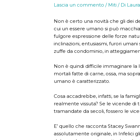
Lascia un commento
/
Miti
/ Di
Laura
Non è certo una novità che gli dei del
cui un essere umano si può macchiare:
fulgore espressione delle forze natura
inclinazioni, entusiasmi, furori uman
zuffe da condominio, in atteggiament
Non è quindi difficile immaginare la 
mortali fatte di carne, ossa, ma soprat
umano è caratterizzato.
Cosa accadrebbe, infatti, se la famigl
realmente vissuta? Se le vicende di tra
tramandate da secoli, fossero le vic
E’ quello che racconta Stacey Swan
assolutamente originale, in Infelici gl