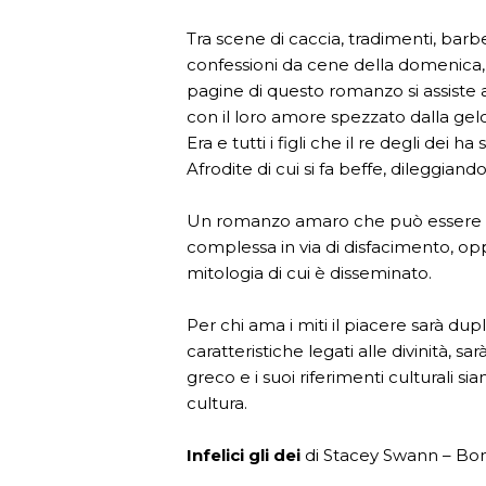
Tra scene di caccia, tradimenti, barbec
confessioni da cene della domenica, riv
pagine di questo romanzo si assiste a
con il loro amore spezzato dalla gelos
Era e tutti i figli che il re degli dei 
Afrodite di cui si fa beffe, dileggiand
Un romanzo amaro che può essere let
complessa in via di disfacimento, opp
mitologia di cui è disseminato.
Per chi ama i miti il piacere sarà dup
caratteristiche legati alle divinità,
greco e i suoi riferimenti culturali 
cultura.
Infelici gli dei
di Stacey Swann – Bom