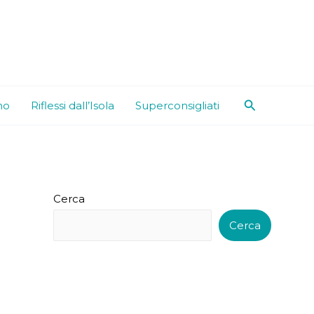
Cerca
mo
Riflessi dall’Isola
Superconsigliati
Cerca
Cerca