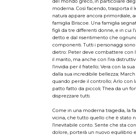
del mondo greco, in particolare degli
moderna. Così facendo, trasporta il le
natura appare ancora primordiale, a
famiglia Briscoe. Una famiglia segnat
figli da tre differenti donne, e in cui
detto e dal risentimento che ognuno d
componenti. Tutti i personaggi sono 
dietro: Peter deve combattere con l
il marito, ma anche con l’ira distrutti
l’invidia per il fratello; Vera con la 
dalla sua incredibile bellezza; March
quando perde il controllo; Arlo con l
patto fatto da piccoli; Thea da un fo
disprezzare tutti.
Come in una moderna tragedia, la fam
vicina, che tutto quello che è stato
l’inevitabile conto. Sente che sta cor
dolore, porterà un nuovo equilibrio e 