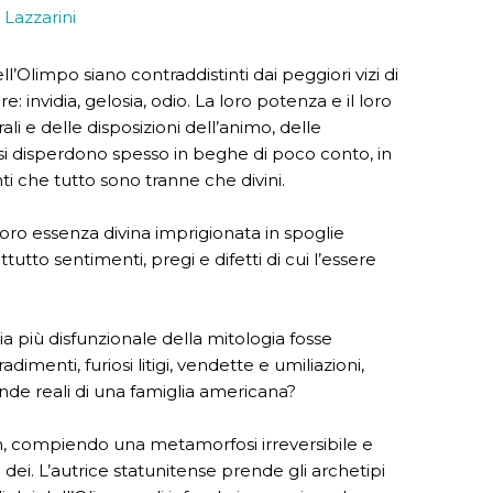
 Lazzarini
l’Olimpo siano contraddistinti dai peggiori vizi di
 invidia, gelosia, odio. La loro potenza e il loro
li e delle disposizioni dell’animo, delle
i si disperdono spesso in beghe di poco conto, in
i che tutto sono tranne che divini.
loro essenza divina imprigionata in spoglie
tutto sentimenti, pregi e difetti di cui l’essere
ia più disfunzionale della mitologia fosse
dimenti, furiosi litigi, vendette e umiliazioni,
ende reali di una famiglia americana?
n, compiendo una metamorfosi irreversibile e
i dei. L’autrice statunitense prende gli archetipi