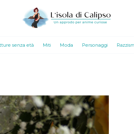
tture senza età
Miti
Moda
Personaggi
Razzis