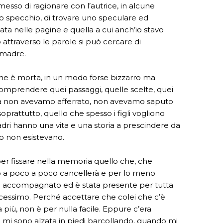
esso di ragionare con l’autrice, in alcune
no specchio, di trovare uno speculare ed
ntata nelle pagine e quella a cui anch’io stavo
ttraverso le parole si può cercare di
 madre.
 che è morta, in un modo forse bizzarro ma
comprendere quei passaggi, quelle scelte, quei
nza non avevamo afferrato, non avevamo saputo
prattutto, quello che spesso i figli vogliono
dri hanno una vita e una storia a prescindere da
ro non esistevano.
r fissare nella memoria quello che, che
o a poco a poco cancellerà e per lo meno
 ha accompagnato ed è stata presente per tutta
ascessimo. Perché accettare che colei che c’è
 più, non è per nulla facile. Eppure c’era
 mi sono alzata in piedi barcollando, quando mi