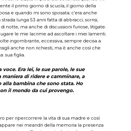
nte il primo giorno di scuola, il giorno della
 sposa e quando mi sono sposata; c’era anche
strada lunga 53 anni fatta di abbracci, sorrisi,
di notte, ma anche di discussioni furiose, litigate.
gare le mie lacrime ad ascoltare i miei lamenti.
 volte ingombrante, eccessiva, sempre decisa a
nsigli anche non richiesti, ma è anche così che
: sua figlia.
voce. Era lei, le sue parole, le sue
ua maniera di ridere e camminare, a
o alla bambina che sono stata. Ho
con il mondo da cui provengo.
o per ripercorrere la vita di sua madre e così
appare nei meandri della memoria la presenza