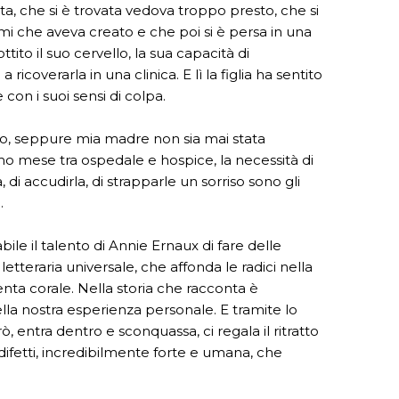
vita, che si è trovata vedova troppo presto, che si
gami che aveva creato e che poi si è persa in una
ito il suo cervello, la sua capacità di
 ricoverarla in una clinica. E lì la figlia ha sentito
con i suoi sensi di colpa.
o, seppure mia madre non sia mai stata
timo mese tra ospedale e hospice, la necessità di
la, di accudirla, di strapparle un sorriso sono gli
.
ile il talento di Annie Ernaux di fare delle
etteraria universale, che affonda le radici nella
nta corale. Nella storia che racconta è
la nostra esperienza personale. E tramite lo
ò, entra dentro e sconquassa, ci regala il ritratto
 difetti, incredibilmente forte e umana, che