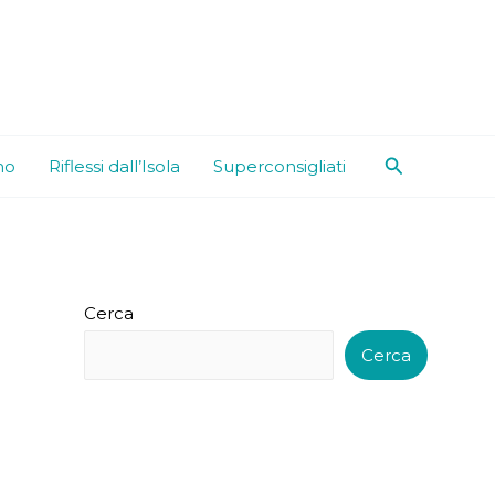
Cerca
mo
Riflessi dall’Isola
Superconsigliati
Cerca
Cerca