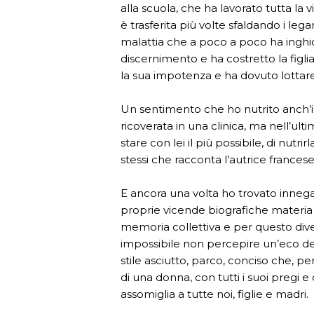
alla scuola, che ha lavorato tutta la 
è trasferita più volte sfaldando i le
malattia che a poco a poco ha inghiott
discernimento e ha costretto la figlia a
la sua impotenza e ha dovuto lottare 
Un sentimento che ho nutrito anch’i
ricoverata in una clinica, ma nell’ul
stare con lei il più possibile, di nutrir
stessi che racconta l’autrice francese
E ancora una volta ho trovato innegab
proprie vicende biografiche materia l
memoria collettiva e per questo dive
impossibile non percepire un’eco del
stile asciutto, parco, conciso che, per
di una donna, con tutti i suoi pregi e
assomiglia a tutte noi, figlie e madri.