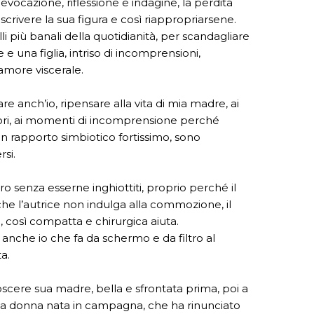
ievocazione, riflessione e indagine, la perdita
crivere la sua figura e così riappropriarsene.
lli più banali della quotidianità, per scandagliare
e una figlia, intriso di incomprensioni,
 amore viscerale.
re anch’io, ripensare alla vita di mia madre, ai
dolori, ai momenti di incomprensione perché
n rapporto simbiotico fortissimo, sono
si.
ro senza esserne inghiottiti, proprio perché il
 che l’autrice non indulga alla commozione, il
a, così compatta e chirurgica aiuta.
anche io che fa da schermo e da filtro al
a.
ere sua madre, bella e sfrontata prima, poi a
a donna nata in campagna, che ha rinunciato