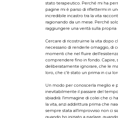
stato terapeutico. Perché mi ha perm
pagine mi è parso di riflettermi in u
incredibile incastro tra la vita racco
ragionando da un mese. Perché solo a
raggiungere una verità sulla propria
Cercare di ricostruirne la vita dopo
necessario di renderle omaggio, di 
momenti che nel fluire dell’esiste
comprendere fino in fondo. Capire, so
deliberatamente ignorare, che le ma
loro, che c’è stato un prima in cui lo
Un modo per conoscerla meglio e pe
inevitabilmente il passare del temp
sbiadirà: l’immagine di colei che ci
la vita, anzi addirittura prima che n
sempre stata all’improvviso non ci sia
quando ho iniziato a parlare, quando