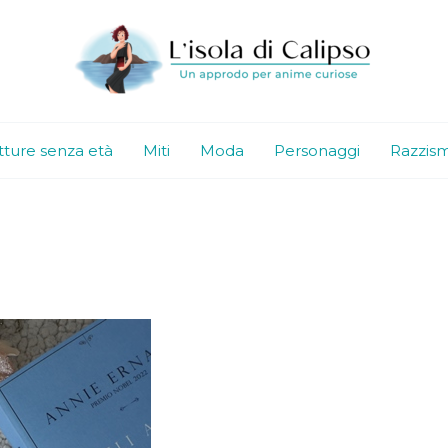
tture senza età
Miti
Moda
Personaggi
Razzis