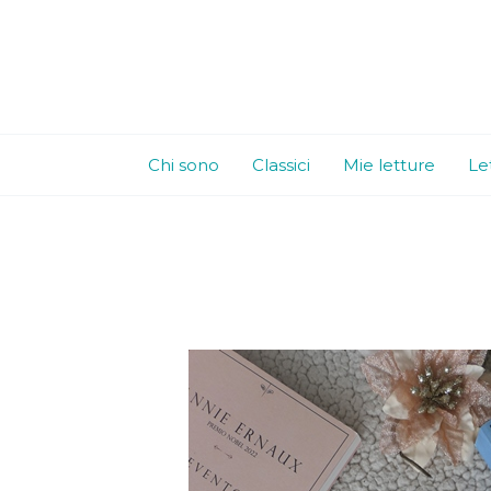
Vai
al
contenuto
Chi sono
Classici
Mie letture
Le