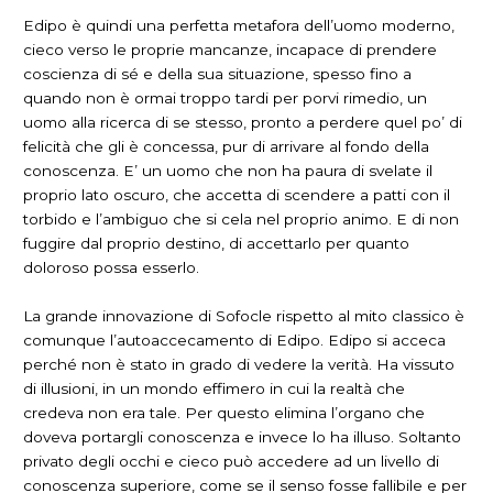
Edipo è quindi una perfetta metafora dell’uomo moderno,
cieco verso le proprie mancanze, incapace di prendere
coscienza di sé e della sua situazione, spesso fino a
quando non è ormai troppo tardi per porvi rimedio, un
uomo alla ricerca di se stesso, pronto a perdere quel po’ di
felicità che gli è concessa, pur di arrivare al fondo della
conoscenza. E’ un uomo che non ha paura di svelate il
proprio lato oscuro, che accetta di scendere a patti con il
torbido e l’ambiguo che si cela nel proprio animo. E di non
fuggire dal proprio destino, di accettarlo per quanto
doloroso possa esserlo.
La grande innovazione di Sofocle rispetto al mito classico è
comunque l’autoaccecamento di Edipo. Edipo si acceca
perché non è stato in grado di vedere la verità. Ha vissuto
di illusioni, in un mondo effimero in cui la realtà che
credeva non era tale. Per questo elimina l’organo che
doveva portargli conoscenza e invece lo ha illuso. Soltanto
privato degli occhi e cieco può accedere ad un livello di
conoscenza superiore, come se il senso fosse fallibile e per