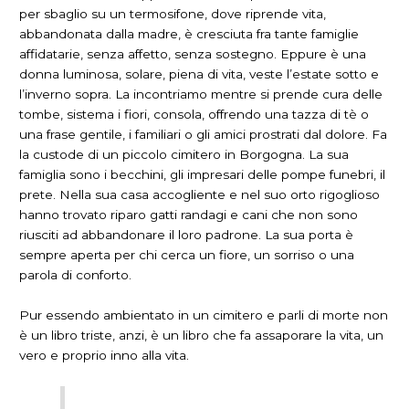
per sbaglio su un termosifone, dove riprende vita,
abbandonata dalla madre, è cresciuta fra tante famiglie
affidatarie, senza affetto, senza sostegno. Eppure è una
donna luminosa, solare, piena di vita, veste l’estate sotto e
l’inverno sopra. La incontriamo mentre si prende cura delle
tombe, sistema i fiori, consola, offrendo una tazza di tè o
una frase gentile, i familiari o gli amici prostrati dal dolore. Fa
la custode di un piccolo cimitero in Borgogna. La sua
famiglia sono i becchini, gli impresari delle pompe funebri, il
prete. Nella sua casa accogliente e nel suo orto rigoglioso
hanno trovato riparo gatti randagi e cani che non sono
riusciti ad abbandonare il loro padrone. La sua porta è
sempre aperta per chi cerca un fiore, un sorriso o una
parola di conforto.
Pur essendo ambientato in un cimitero e parli di morte non
è un libro triste, anzi, è un libro che fa assaporare la vita, un
vero e proprio inno alla vita.