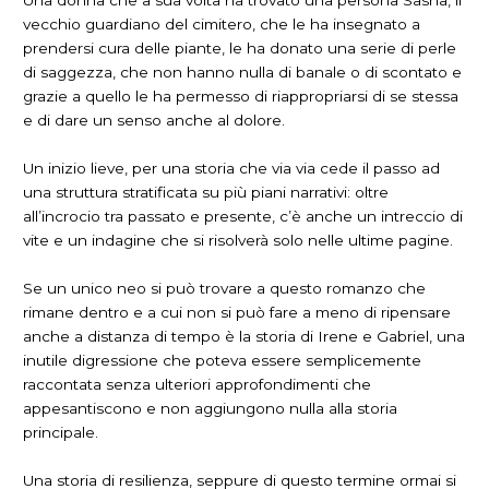
Una donna che a sua volta ha trovato una persona Sasha, il
vecchio guardiano del cimitero, che le ha insegnato a
prendersi cura delle piante, le ha donato una serie di perle
di saggezza, che non hanno nulla di banale o di scontato e
grazie a quello le ha permesso di riappropriarsi di se stessa
e di dare un senso anche al dolore.
Un inizio lieve, per una storia che via via cede il passo ad
una struttura stratificata su più piani narrativi: oltre
all’incrocio tra passato e presente, c’è anche un intreccio di
vite e un indagine che si risolverà solo nelle ultime pagine.
Se un unico neo si può trovare a questo romanzo che
rimane dentro e a cui non si può fare a meno di ripensare
anche a distanza di tempo è la storia di Irene e Gabriel, una
inutile digressione che poteva essere semplicemente
raccontata senza ulteriori approfondimenti che
appesantiscono e non aggiungono nulla alla storia
principale.
Una storia di resilienza, seppure di questo termine ormai si