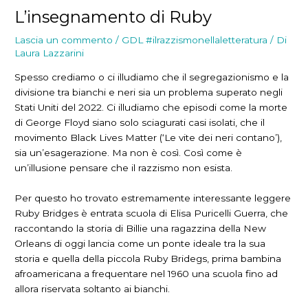
L’insegnamento di Ruby
Lascia un commento
/
GDL #ilrazzismonellaletteratura
/ Di
Laura Lazzarini
Spesso crediamo o ci illudiamo che il segregazionismo e la
divisione tra bianchi e neri sia un problema superato negli
Stati Uniti del 2022. Ci illudiamo che episodi come la morte
di George Floyd siano solo sciagurati casi isolati, che il
movimento Black Lives Matter (‘Le vite dei neri contano’),
sia un’esagerazione. Ma non è così. Così come è
un’illusione pensare che il razzismo non esista.
Per questo ho trovato estremamente interessante leggere
Ruby Bridges è entrata scuola di Elisa Puricelli Guerra, che
raccontando la storia di Billie una ragazzina della New
Orleans di oggi lancia come un ponte ideale tra la sua
storia e quella della piccola Ruby Bridegs, prima bambina
afroamericana a frequentare nel 1960 una scuola fino ad
allora riservata soltanto ai bianchi.