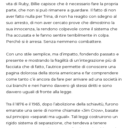
vita di Ruby, Billie capisce che è necessario fare la propria
parte, che non si può rimanere a guardare. Il fatto di non
aver fatto nulla per Trina, di non ha reagito con sdegno al
suo arresto, di non aver cercato prove che dimostrino la
sua innocenza, la rendono colpevole come il sistema che
l’ha accusata e le fanno sentire terribilmente in colpa.
Perché si è arresa. Senza nemmeno combattere.
Con uno stile semplice, ma d’impatto, fondendo passato e
presente e mostrando la fragilità di un’integrazione più di
facciata che di fatto, l’autrice permette di conoscere una
pagina dolorosa della storia americana e far comprendere
come tanto c’è ancora da fare per arrivare ad una società in
cui bianchi e neri hanno davvero gli stessi diritti e sono
davvero uguali di fronte alla legge.
Tra il 1876 e il 1965, dopo l’abolizione della schiavitù, furono
emanate una serie di norme chiamate «Jim Crow», basate
sul principio «separati ma uguali». Tali leggi costruirono un
rigido sistema di separazione, che tendeva a tenere