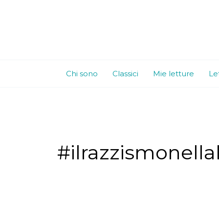
Vai
al
contenuto
Chi sono
Classici
Mie letture
Le
#ilrazzismonella