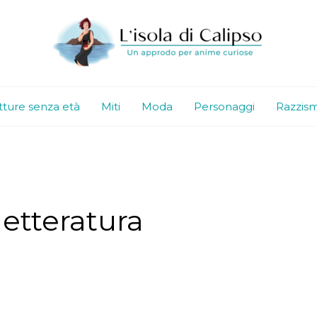
tture senza età
Miti
Moda
Personaggi
Razzis
letteratura