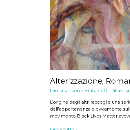
Alterizzazione, Roman
Lascia un commento
/
GDL #ilrazzis
L’origine degli altri raccoglie una ser
dell’appartenenza e ovviamente sulla
movimento Black Lives Matter avevano
Alterizzazione,
Leggi tutto »