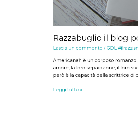
Razzabuglio il blog p
Lascia un commento
/
GDL #ilrazzis
Americanah è un corposo romanzo in cu
amore, la loro separazione, il loro suc
però è la capacità della scrittrice di
Razzabuglio
Leggi tutto »
il
blog
poco
corretto