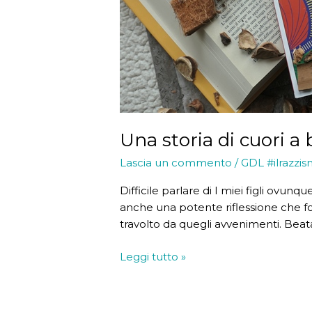
Una storia di cuori a 
Lascia un commento
/
GDL #ilrazzis
Difficile parlare di I miei figli ovunq
anche una potente riflessione che fon
travolto da quegli avvenimenti. Beat
Una
Leggi tutto »
storia
di
cuori