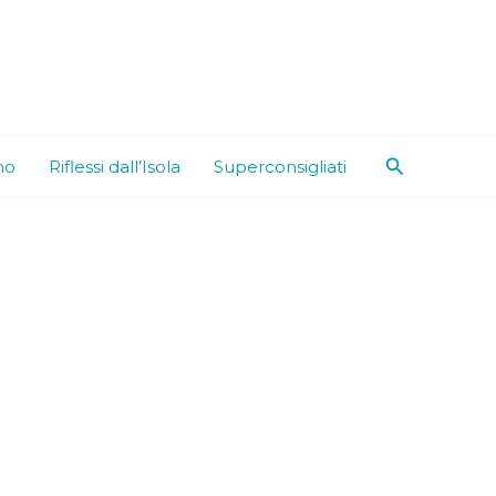
Cerca
mo
Riflessi dall’Isola
Superconsigliati