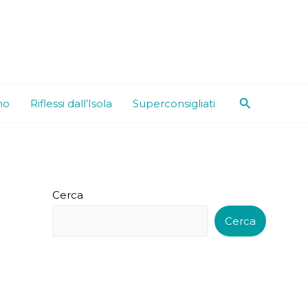
Cerca
mo
Riflessi dall’Isola
Superconsigliati
Cerca
Cerca