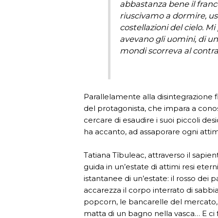
abbastanza bene il franc
riuscivamo a dormire, usc
costellazioni del cielo. 
avevano gli uomini, di uni
mondi scorreva al contra
Parallelamente alla disintegrazione f
del protagonista, che impara a conosce
cercare di esaudire i suoi piccoli d
ha accanto, ad assaporare ogni atti
Tatiana Tîbuleac, attraverso il sapien
guida in un’estate di attimi resi etern
istantanee di un’estate: il rosso dei
accarezza il corpo interrato di sabbi
popcorn, le bancarelle del mercato, la
matta di un bagno nella vasca… E ci f