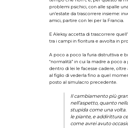
problemi psichici, con alle spalle un
un’estate da trascorrere insieme: 
amici, partire con lei per la Francia.
E Aleksy accetta di trascorrere quel
tra i campi in fioritura e avvolta in pr
A poco a poco la furia distruttiva e br
“normalità” in cui la madre a poco a
dentro di lei le facesse cadere, oltr
al figlio di vederla fino a quel momen
posto al simulacro precedente.
Il cambiamento più gran
nell’aspetto, quanto nel
stupida come una volta. 
le piante, e addirittura c
come avrei avuto occasio