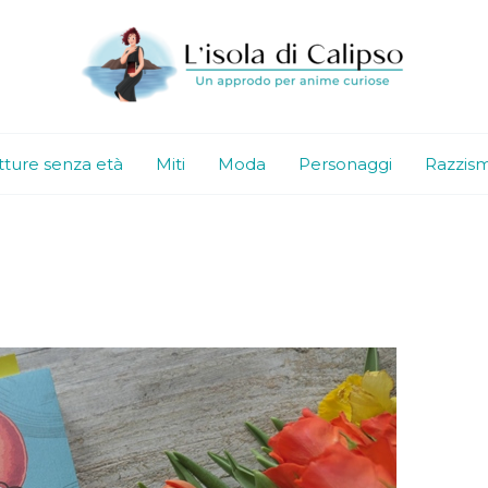
tture senza età
Miti
Moda
Personaggi
Razzis