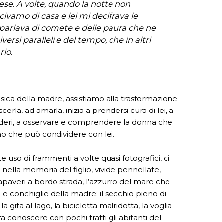
ese. A volte, quando la notte non
ivamo di casa e lei mi decifrava le
Mi parlava di comete e delle paura che ne
versi paralleli e del tempo, che in altri
rio.
isica della madre, assistiamo alla trasformazione
rla, ad amarla, inizia a prendersi cura di lei, a
esideri, a osservare e comprendere la donna che
mo che può condividere con lei.
te uso di frammenti a volte quasi fotografici, ci
i nella memoria del figlio, vivide pennellate,
 papaveri a bordo strada, l’azzurro del mare che
a e conchiglie della madre; il secchio pieno di
 gita al lago, la bicicletta malridotta, la voglia
a conoscere con pochi tratti gli abitanti del