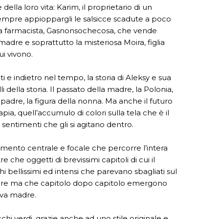
ella loro vita: Karim, il proprietario di un
empre appioppargli le salsicce scadute a poco
 la farmacista, Gasnonsochecosa, che vende
 madre e soprattutto la misteriosa Moira, figlia
ui vivono.
 e indietro nel tempo, la storia di Aleksy e sua
i della storia. Il passato della madre, la Polonia,
 padre, la figura della nonna. Ma anche il futuro
pia, quell’accumulo di colori sulla tela che è il
sentimenti che gli si agitano dentro.
emento centrale e focale che percorre l’intera
re che oggetti di brevissimi capitoli di cui il
 bellissimi ed intensi che parevano sbagliati sul
adre ma che capitolo dopo capitolo emergono
uova madre.
chi verdi, grazie anche ad uno stile originale e