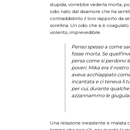
stupida, vorrebbe vederla morta, pote
odio nato dal disamore che ha sentit
contraddistinto il loro rapporto da s
sorellina. Un odio che si è coagulato
violento, imprevedibile.
Penso spesso a come sare
fosse morta. Se quell’inv
persa come si perdono le
poveri. Mika era il nostro 
aveva acchiappato come 
incantata e ci teneva lì 
per cui, durante qualche
azzannammo le giugulari
Una relazione inesistente e malata c
tempo che non c’è, per questo la ma