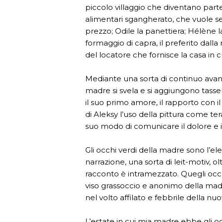
piccolo villaggio che diventano parte d
alimentari sgangherato, che vuole s
prezzo; Odile la panettiera; Hélène
formaggio di capra, il preferito dalla
del locatore che fornisce la casa in c
Mediante una sorta di continuo avanti
madre si svela e si aggiungono tassell
il suo primo amore, il rapporto con il
di Aleksy l’uso della pittura come tera
suo modo di comunicare il dolore e i 
Gli occhi verdi della madre sono l’el
narrazione, una sorta di leit-motiv, olt
racconto è intramezzato. Quegli occhi
viso grassoccio e anonimo della m
nel volto affilato e febbrile della n
L’estate in cui mia madre ebbe gli oc