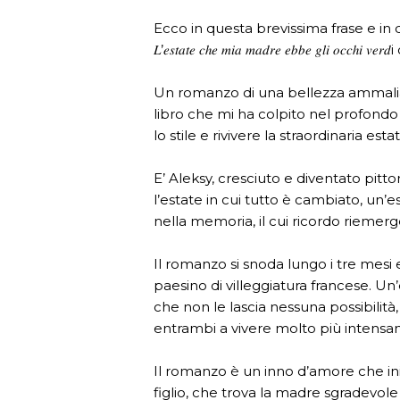
Ecco in questa brevissima frase e in q
𝐿’𝑒𝑠𝑡𝑎𝑡𝑒 𝑐ℎ𝑒 𝑚𝑖𝑎 𝑚𝑎𝑑𝑟𝑒 𝑒𝑏𝑏𝑒 𝑔𝑙𝑖 𝑜𝑐𝑐ℎ
Un romanzo di una bellezza ammali
libro che mi ha colpito nel profondo
lo stile e rivivere la straordinaria est
E’ Aleksy, cresciuto e diventato pitt
l’estate in cui tutto è cambiato, un
nella memoria, il cui ricordo riemerge
Il romanzo si snoda lungo i tre mesi 
paesino di villeggiatura francese. Un
che non le lascia nessuna possibilit
entrambi a vivere molto più intensa
Il romanzo è un inno d’amore che ini
figlio, che trova la madre sgradevole in