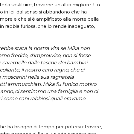
rla sostituire, trovarne un’altra migliore. Un
o in lei, dal senso si abbandono che ha
empre e che si è amplificato alla morte della
 in rabbia furiosa, che lo rende inadeguato,
bbe stata la nostra vita se Mika non
erno freddo, d’improvviso, non si fosse
 caramelle dalle tasche dei bambini
collante, il nostro caro ragno, che ci
moscerini nella sua ragnatela
tutti ammucchiati. Mika fu l’unico motivo
 anno, ci sentimmo una famiglia e non ci
 come cani rabbiosi quali eravamo.
he ha bisogno di tempo per potersi ritrovare,
dre propone al figlio, un adolescente con