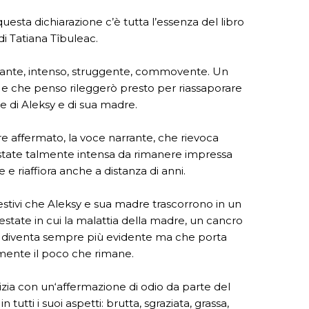
uesta dichiarazione c’è tutta l’essenza del libro
𝑖 𝑣𝑒𝑟𝑑i di Tatiana Tîbuleac.
ante, intenso, struggente, commovente. Un
 e che penso rileggerò presto per riassaporare
ate di Aleksy e di sua madre.
ore affermato, la voce narrante, che rievoca
’estate talmente intensa da rimanere impressa
 e riaffiora anche a distanza di anni.
estivi che Aleksy e sua madre trascorrono in un
’estate in cui la malattia della madre, un cancro
à, diventa sempre più evidente ma che porta
mente il poco che rimane.
zia con un‘affermazione di odio da parte del
 tutti i suoi aspetti: brutta, sgraziata, grassa,