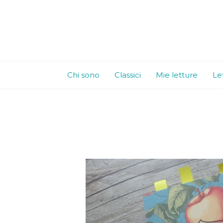
Vai
al
contenuto
Chi sono
Classici
Mie letture
Le