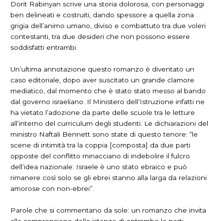
Dorit Rabinyan scrive una storia dolorosa, con personaggi
ben delineati e costruiti, dando spessore a quella zona
grigia dell’animo umano, diviso e combattuto tra due voleri
contestanti, tra due desideri che non possono essere
soddisfatti entrambi.
Un’ultima annotazione questo romanzo è diventato un
caso editoriale, dopo aver suscitato un grande clamore
mediatico, dal momento che è stato stato messo al bando
dal governo israeliano. Il Ministero dell’Istruzione infatti ne
ha vietato l’adozione da parte delle scuole tra le letture
all’interno del curriculum degli studenti. Le dichiarazioni del
ministro Naftali Bennett sono state di questo tenore: “le
scene di intimità tra la coppia [composta] da due parti
opposte del conflitto minacciano di indebolire il fulcro
dell’idea nazionale: Israele è uno stato ebraico e può
rimanere così solo se gli ebrei stanno alla larga da relazioni
amorose con non-ebrei”.
Parole che si commentano da sole: un romanzo che invita