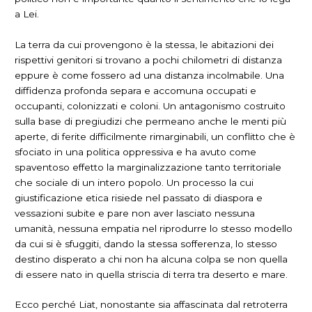
a Lei.
La terra da cui provengono è la stessa, le abitazioni dei
rispettivi genitori si trovano a pochi chilometri di distanza
eppure è come fossero ad una distanza incolmabile. Una
diffidenza profonda separa e accomuna occupati e
occupanti, colonizzati e coloni. Un antagonismo costruito
sulla base di pregiudizi che permeano anche le menti più
aperte, di ferite difficilmente rimarginabili, un conflitto che è
sfociato in una politica oppressiva e ha avuto come
spaventoso effetto la marginalizzazione tanto territoriale
che sociale di un intero popolo. Un processo la cui
giustificazione etica risiede nel passato di diaspora e
vessazioni subite e pare non aver lasciato nessuna
umanità, nessuna empatia nel riprodurre lo stesso modello
da cui si è sfuggiti, dando la stessa sofferenza, lo stesso
destino disperato a chi non ha alcuna colpa se non quella
di essere nato in quella striscia di terra tra deserto e mare.
Ecco perché Liat, nonostante sia affascinata dal retroterra