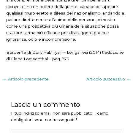
alla comprensione delle istanze di entrambe le parti
coinvolte, ha un potere deflagrante, capace di superare
qualsiasi muro eretto a difesa del nazionalismo: andando a
parlare direttamente all’animo delle persone, dimostra
come una prospettiva più umana della situazione possa
risultare l’arma più efficace per distruggere paura e
ignoranza, odio e incomprensione.
Borderlife di Dorit Rabinyan – Longanesi (2014) traduzione
di Elena Loewenthal – pag. 373
←
Articolo precedente
Articolo successivo
→
Lascia un commento
Il tuo indirizzo email non sarà pubblicato.
I campi
obbligatori sono contrassegnati
*
Scrivi