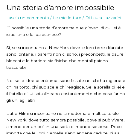
Una storia d’amore impossibile
Lascia un commento
/
Le mie letture
/ Di
Laura Lazzarini
E’ possibile una storia d’amore tra due giovani di cui lei è
israeliana e lui palestinese?
Sì, se si incontrano a New York dove le loro terre dilaniate
sono lontane, i parenti non ci sono, i preconcetti, le paure i
blocchi e le barriere sia fisiche che mentali paiono
trascurabili.
No, se le idee di entrambi sono fissate nel chi ha ragione e
chi ha torto, chi subisce e chi reagisce. Se la sorella di lei e
il fratello di lui sottolineano costantemente che cosa fanno
gli uni agli altri.
Liat e Hilmi si incontrano nella moderna e multiculturale
New York, dove tutto sembra possibile, dove si può vivere,
almeno per un po’, in una sorta di mondo sospeso. Poco
importa che le Torri Gemelle siano appena cadute, ci sia