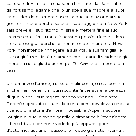
culturale di Hilmi, dalla sua storia familiare, da Ramallah e
dal fortissimo legame che lo unisce a sua madre e ai suoi
fratelli, decide di tenere nascosta quella relazione ai suoi
genitori, anche perché sa che il suo soggiorno a New York
sarà breve e il suo ritorno in Israele metterà fine al suo
legame con Hilmi. Non c’è nessuna possibilità che la loro
storia prosegua, perché lei non intende rimanere a New
York, non intende rinnegare la sua vita, la sua famiglia, le
sue origini. Per Liat è un amore con la data di scadenza già
impressa nel biglietto aereo per Tel Aviv che la riporterà a
casa.
Un romanzo d’amore, intriso di malinconia, su cui domina
anche nei momenti in cui racconta l’intensità e la bellezza
di quello che i due ragazzi stanno vivendo, il rimpianto.
Perché soprattutto Liat ha la piena consapevolezza che sta
vivendo una storia d’amore impossibile. Appena scopre
l’origine di quel giovane gentile e simpatico è intenzionata
a fare di tutto per non rivederlo più, eppure i giorni
d’autunno, lasciano il passo alle fredde giornate invernali,