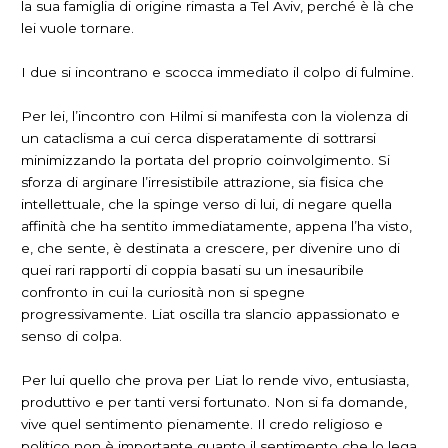
la sua famiglia di origine rimasta a Tel Aviv, perché è là che
lei vuole tornare.
I due si incontrano e scocca immediato il colpo di fulmine.
Per lei, l’incontro con Hilmi si manifesta con la violenza di
un cataclisma a cui cerca disperatamente di sottrarsi
minimizzando la portata del proprio coinvolgimento. Si
sforza di arginare l’irresistibile attrazione, sia fisica che
intellettuale, che la spinge verso di lui, di negare quella
affinità che ha sentito immediatamente, appena l’ha visto,
e, che sente, è destinata a crescere, per divenire uno di
quei rari rapporti di coppia basati su un inesauribile
confronto in cui la curiosità non si spegne
progressivamente. Liat oscilla tra slancio appassionato e
senso di colpa.
Per lui quello che prova per Liat lo rende vivo, entusiasta,
produttivo e per tanti versi fortunato. Non si fa domande,
vive quel sentimento pienamente. Il credo religioso e
politico non è importante quanto il sentimento che lo lega