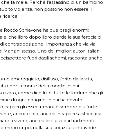
 che fa male. Perché l’assassinio di un bambino
subito violenza, non possono non essere il
 ricerca.
 a Rocco Schiavone ha due pregi enormi:
le, che libro dopo libro perde la sua ferocia di
a di contrapposizione l’importanza che via via
i Manzini stesso. Uno dei migliori autori italiani,
viceispettore fuori dagli schemi, racconta anche
mo amareggiato, disilluso, ferito dalla vita,
 lutto per la morte della moglie, di cui
ozzato, come dice lui di tutte le lordure che gli
ine di ogni indagine, in cui ha dovuto
o capaci gli esseri umani, è sempre più forte.
nte, ancora solo, ancora incapace a staccarsi
are a vivere, ancora disilluso dai tradimenti
he meno cupo, nella sua corazza si intravede