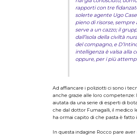
hai già conosciuto, uomo
rapporti con tre fidanza
solerte agente Ugo Casel
pieno di risorse, sempre
serve a un cazzo; il gru
dall’isola della civiltà nu
del compagno, e D’Intin
intelligenza è valsa alla 
oppure, per i più attempa
Ad affiancare i poliziotti ci sono i tec
anche grazie alle loro competenze: M
aiutata da una serie di esperti di bot
che dal dottor Fumagalli, il medico le
ha ormai capito di che pasta è fatto 
In questa indagine Rocco pare aver m