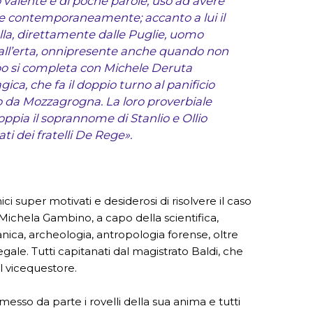
 valente e di poche parole, uso ad avere
te contemporaneamente; accanto a lui il
la, direttamente dalle Puglie, uomo
 all’erta, onnipresente anche quando non
ppo si completa con Michele Deruta
ragica, che fa il doppio turno al panificio
o da Mozzagrogna. La loro proverbiale
coppia il soprannome di Stanlio e Ollio
ti dei fratelli De Rege».
nici super motivati e desiderosi di risolvere il caso
ichela Gambino, a capo della scientifica,
anica, archeologia, antropologia forense, oltre
gale. Tutti capitanati dal magistrato Baldi, che
il vicequestore.
esso da parte i rovelli della sua anima e tutti