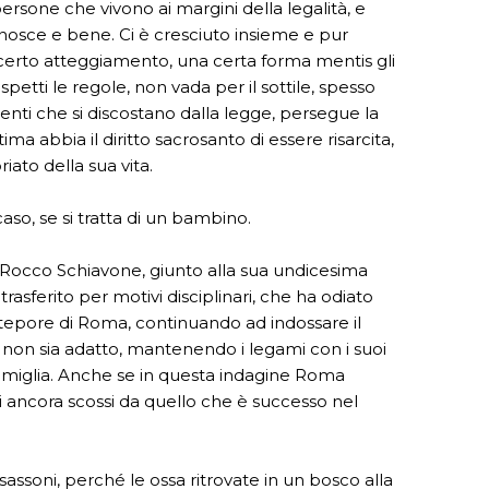
ersone che vivono ai margini della legalità, e
onosce e bene. Ci è cresciuto insieme e pur
n certo atteggiamento, una certa forma mentis gli
petti le regole, non vada per il sottile, spesso
ti che si discostano dalla legge, persegue la
tima abbia il diritto sacrosanto di essere risarcita,
iato della sua vita.
so, se si tratta di un bambino.
ta Rocco Schiavone, giunto alla sua undicesima
trasferito per motivi disciplinari, che ha odiato
 tepore di Roma, continuando ad indossare il
a non sia adatto, mantenendo i legami con i suoi
 famiglia. Anche se in questa indagine Roma
 ancora scossi da quello che è successo nel
assoni, perché le ossa ritrovate in un bosco alla