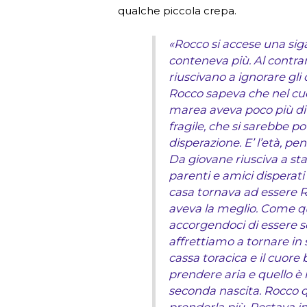
qualche piccola crepa.
«Rocco si accese una siga
conteneva più. Al contrari
riuscivano a ignorare gli o
Rocco sapeva che nel cu
marea aveva poco più di 
fragile, che si sarebbe p
disperazione. E’ l’età, pe
Da giovane riusciva a sta
parenti e amici disperati
casa tornava ad essere R
aveva la meglio. Come q
accorgendoci di essere sc
affrettiamo a tornare in 
cassa toracica e il cuore
prendere aria e quello è 
seconda nascita. Rocco q