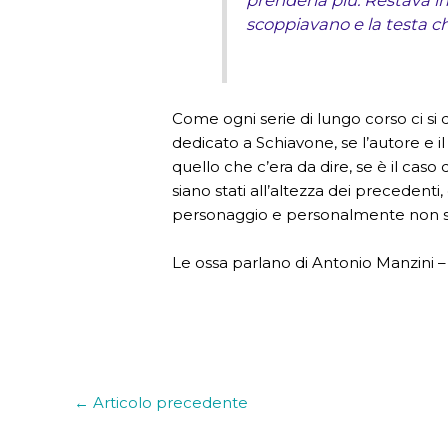
prenderla più. Restava in
scoppiavano e la testa c
Come ogni serie di lungo corso ci s
dedicato a Schiavone, se l’autore e 
quello che c’era da dire, se è il cas
siano stati all’altezza dei precedent
personaggio e personalmente non so
Le ossa parlano di Antonio Manzini – 
←
Articolo precedente