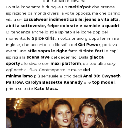
Kurt Cobain e Nirvana
Lo stile imperante è dunque un
meltin’pot
che prende
ispirazione da mondi diversi, a volte opposti, ma che danno
vita a un
casualwear indimenticabile: jeans a vita alta,
abiti a sottoveste, felpe colorate e camicie a quadri
.
Di tendenza anche lo stile ispirato alle icone pop del
momento, le
Spice Girls.
rivoluzionario gruppo femminile
inglese, che accanto alla filosofia del
Girl Power
, portava
avanti uno
stile sopra le righe
fatto di
tinte
forti
e capi
ispirati alla
scena rave
del decennio. Dalla
giacca
sporty
allo stivale con
maxi platform
, dai top ultra sexy
agli occhiali fluo. Contrapposte le muse
del
minimalismo
più sensuale e chic degli
Anni 90: Gwyneth
Paltrow, Carolyn Bessette Kennedy
e le
top model
,
prima su tutte
Kate Moss.