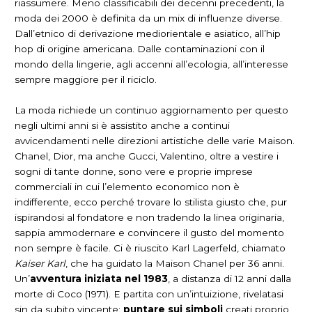
riassumere. Meno classificabili dei decenni precedenti, la
moda dei 2000 è definita da un mix di influenze diverse.
Dall’etnico di derivazione mediorientale e asiatico, all’hip
hop di origine americana. Dalle contaminazioni con il
mondo della lingerie, agli accenni all’ecologia, all’interesse
sempre maggiore per il riciclo.
La moda richiede un continuo aggiornamento per questo
negli ultimi anni si è assistito anche a continui
avvicendamenti nelle direzioni artistiche delle varie Maison.
Chanel, Dior, ma anche Gucci, Valentino, oltre a vestire i
sogni di tante donne, sono vere e proprie imprese
commerciali in cui l’elemento economico non è
indifferente, ecco perché trovare lo stilista giusto che, pur
ispirandosi al fondatore e non tradendo la linea originaria,
sappia ammodernare e convincere il gusto del momento
non sempre è facile. Ci è riuscito Karl Lagerfeld, chiamato
Kaiser Karl
, che ha guidato la Maison Chanel per 36 anni.
Un’
avventura iniziata nel 1983
, a distanza di 12 anni dalla
morte di Coco (1971). E partita con un’intuizione, rivelatasi
sin da subito vincente:
puntare sui simboli
creati proprio