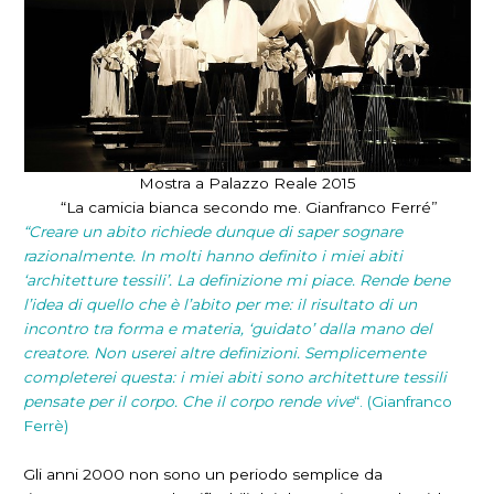
Mostra a Palazzo Reale 2015
“La camicia bianca secondo me. Gianfranco Ferré”
“Creare un abito richiede dunque di saper sognare
razionalmente. In molti hanno definito i miei abiti
‘architetture tessili’. La definizione mi piace. Rende bene
l’idea di quello che è l’abito per me: il risultato di un
incontro tra forma e materia, ‘guidato’ dalla mano del
creatore. Non userei altre definizioni. Semplicemente
completerei questa: i miei abiti sono architetture tessili
pensate per il corpo. Che il corpo rende vive
“. (Gianfranco
Ferrè)
Gli anni 2000 non sono un periodo semplice da