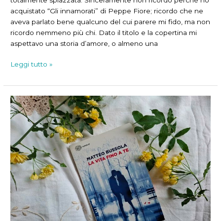
acquistato “Gli innamorati” di Peppe Fiore; ricordo che ne
aveva parlato bene qualcuno del cui parere mi fido, ma non
ricordo nemmeno più chi. Dato il titolo e la copertina mi
aspettavo una storia d’amore, o almeno una
Cos’è
Leggi tutto »
l’amore?