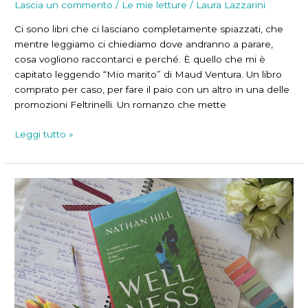
Lascia un commento
/
Le mie letture
/
Laura Lazzarini
Ci sono libri che ci lasciano completamente spiazzati, che
mentre leggiamo ci chiediamo dove andranno a parare,
cosa vogliono raccontarci e perché. È quello che mi è
capitato leggendo “Mio marito” di Maud Ventura. Un libro
comprato per caso, per fare il paio con un altro in una delle
promozioni Feltrinelli. Un romanzo che mette
Ossessione
Leggi tutto »
coniugale