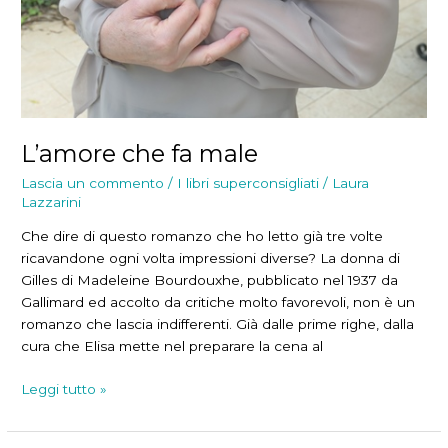
L’amore che fa male
Lascia un commento
/
I libri superconsigliati
/
Laura
Lazzarini
Che dire di questo romanzo che ho letto già tre volte
ricavandone ogni volta impressioni diverse? La donna di
Gilles di Madeleine Bourdouxhe, pubblicato nel 1937 da
Gallimard ed accolto da critiche molto favorevoli, non è un
romanzo che lascia indifferenti. Già dalle prime righe, dalla
cura che Elisa mette nel preparare la cena al
L’amore
Leggi tutto »
che
fa