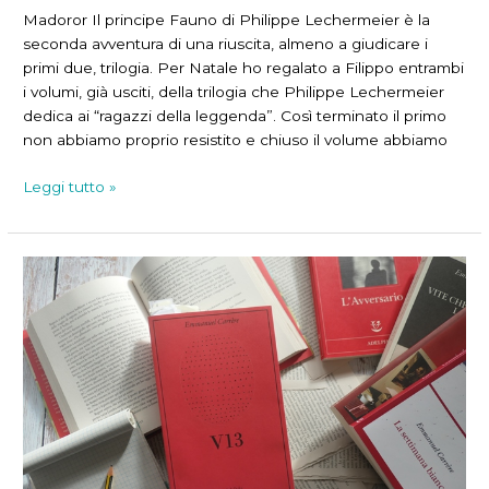
Madoror Il principe Fauno di Philippe Lechermeier è la
seconda avventura di una riuscita, almeno a giudicare i
primi due, trilogia. Per Natale ho regalato a Filippo entrambi
i volumi, già usciti, della trilogia che Philippe Lechermeier
dedica ai “ragazzi della leggenda”. Così terminato il primo
non abbiamo proprio resistito e chiuso il volume abbiamo
Il
Leggi tutto »
viaggio
verso
Maldoror
continua