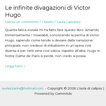
Le infinite divagazioni di Victor
Hugo
Lascia un commento
/
Classici
/
Laura Lazzarini
Quanta fatica iniziale mi ha fatto fare questo libro. Amando
immensamente I miserabili, conoscendo la penna di Victor
Hugo, sapendo come tende a deviare dalla narrazione
principale, non credevo di imbattermi in un’opera così
diversa e per certi versi così ostica, rispetto all’altra. Hugo in
Notre Dame de Paris si perde, non credo si possa
Le
Leggi tutto »
infinite
divagazioni
di
Victor
avvlazzarini@hotmail.com
- Copyright © 2026 L'isola di calipso |
Hugo
Powered by GammAdv