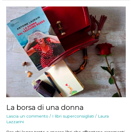
La borsa di una donna
Lascia un commento
/
I libri superconsigliati
/
Laura
Lazzarini
Per chi legge tanto e spesso libri che affrontano argomenti