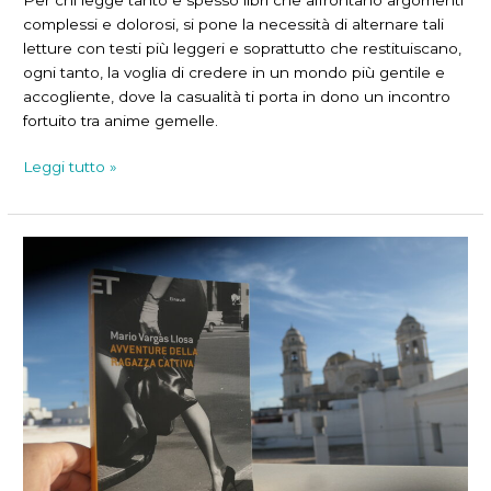
complessi e dolorosi, si pone la necessità di alternare tali
letture con testi più leggeri e soprattutto che restituiscano,
ogni tanto, la voglia di credere in un mondo più gentile e
accogliente, dove la casualità ti porta in dono un incontro
fortuito tra anime gemelle.
La
Leggi tutto »
borsa
di
una
donna