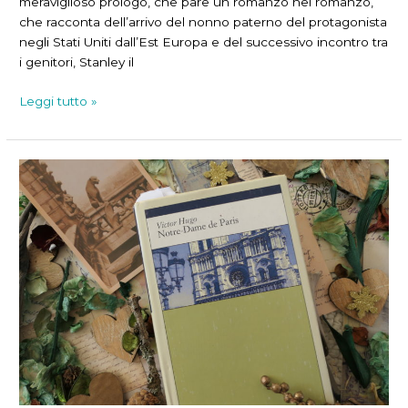
meraviglioso prologo, che pare un romanzo nel romanzo,
che racconta dell’arrivo del nonno paterno del protagonista
negli Stati Uniti dall’Est Europa e del successivo incontro tra
i genitori, Stanley il
Le
Leggi tutto »
quattro
possibili
vite
di
Ferguson