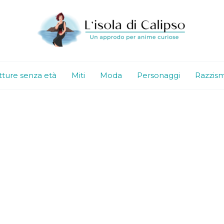
tture senza età
Miti
Moda
Personaggi
Razzis