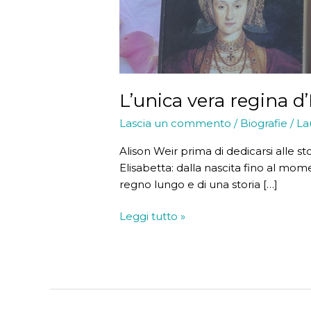
L’unica vera regina d’
Lascia un commento
/
Biografie
/
La
Alison Weir prima di dedicarsi alle st
Elisabetta: dalla nascita fino al momen
regno lungo e di una storia […]
L’unica
Leggi tutto »
vera
regina
d’Inghilterra