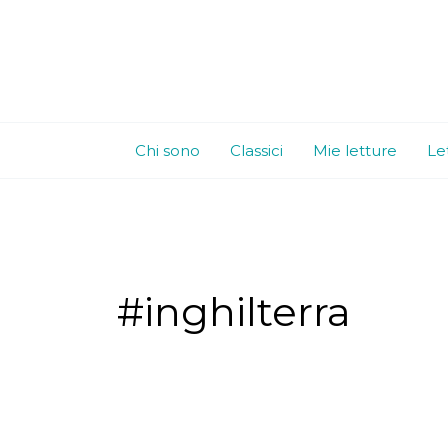
Vai
al
contenuto
Chi sono
Classici
Mie letture
Le
#inghilterra