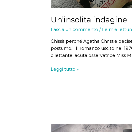
Un’insolita indagine
Lascia un commento
/
Le mie lettur
Chissà perché Agatha Christie decise
postumo… Il romanzo uscito nel 1976 
dilettante, acuta osservatrice Miss M
Un’insolita
Leggi tutto »
indagine