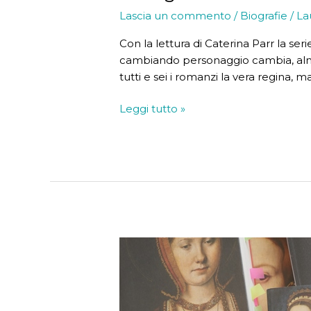
Lascia un commento
/
Biografie
/
La
Con la lettura di Caterina Parr la se
cambiando personaggio cambia, almeno
tutti e sei i romanzi la vera regina, 
Le
Leggi tutto »
regine
Tudor