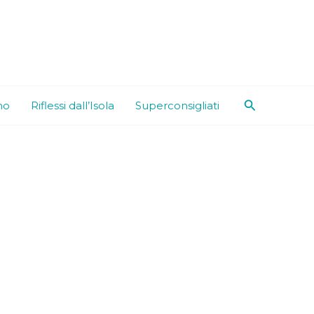
Cerca
mo
Riflessi dall’Isola
Superconsigliati