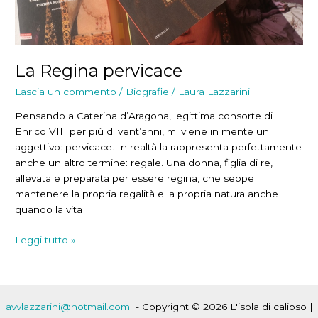
La Regina pervicace
Lascia un commento
/
Biografie
/
Laura Lazzarini
Pensando a Caterina d’Aragona, legittima consorte di
Enrico VIII per più di vent’anni, mi viene in mente un
aggettivo: pervicace. In realtà la rappresenta perfettamente
anche un altro termine: regale. Una donna, figlia di re,
allevata e preparata per essere regina, che seppe
mantenere la propria regalità e la propria natura anche
quando la vita
La
Leggi tutto »
Regina
pervicace
avvlazzarini@hotmail.com
- Copyright © 2026 L'isola di calipso |