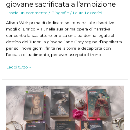
giovane sacrificata all’ambizione
Lascia un commento
/
Biografie
/
Laura Lazzarini
Alison Weir prima di dedicare sei romanzi alle rispettive
mogli di Enrico VIII, nella sua prima opera di narrativa
concentra la sua attenzione su un’altra donna legata al
destino dei Tudor: la giovane Jane Grey regina d’Inghilterra
per soli nove giorni, finita nella torre e decapitata con
l’accusa di tradimento, per aver usurpato il trono
Regina
Leggi tutto »
per
nove
giorni:
una
giovane
sacrificata
all’ambizione