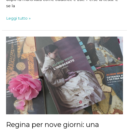
se la
La
Leggi tutto »
diversa
storia
di
Jane
Grey
Regina per nove giorni: una