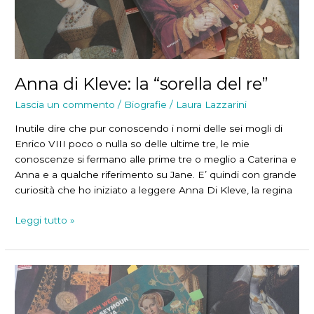
Anna di Kleve: la “sorella del re”
Lascia un commento
/
Biografie
/
Laura Lazzarini
Inutile dire che pur conoscendo i nomi delle sei mogli di
Enrico VIII poco o nulla so delle ultime tre, le mie
conoscenze si fermano alle prime tre o meglio a Caterina e
Anna e a qualche riferimento su Jane. E’ quindi con grande
curiosità che ho iniziato a leggere Anna Di Kleve, la regina
Anna
Leggi tutto »
di
Kleve:
la
“sorella
del
re”