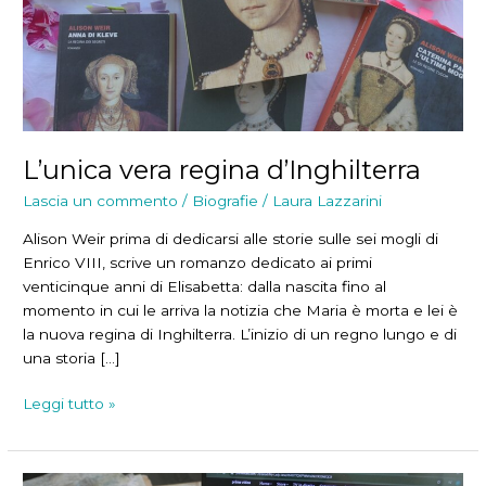
L’unica vera regina d’Inghilterra
Lascia un commento
/
Biografie
/
Laura Lazzarini
Alison Weir prima di dedicarsi alle storie sulle sei mogli di
Enrico VIII, scrive un romanzo dedicato ai primi
venticinque anni di Elisabetta: dalla nascita fino al
momento in cui le arriva la notizia che Maria è morta e lei è
la nuova regina di Inghilterra. L’inizio di un regno lungo e di
una storia […]
L’unica
Leggi tutto »
vera
regina
d’Inghilterra