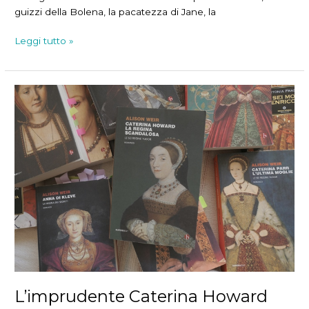
guizzi della Bolena, la pacatezza di Jane, la
La
Leggi tutto »
lungimirante
Caterina
Parr
L’imprudente Caterina Howard