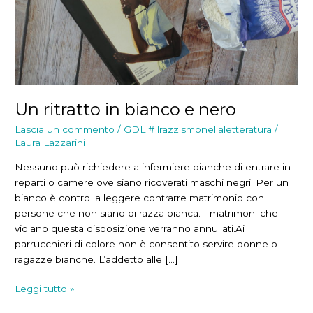
Un ritratto in bianco e nero
Lascia un commento
/
GDL #ilrazzismonellaletteratura
/
Laura Lazzarini
Nessuno può richiedere a infermiere bianche di entrare in
reparti o camere ove siano ricoverati maschi negri. Per un
bianco è contro la leggere contrarre matrimonio con
persone che non siano di razza bianca. I matrimoni che
violano questa disposizione verranno annullati.Ai
parrucchieri di colore non è consentito servire donne o
ragazze bianche. L’addetto alle […]
Un
Leggi tutto »
ritratto