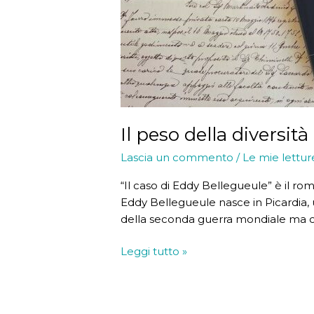
Il peso della diversità
Lascia un commento
/
Le mie lettur
“Il caso di Eddy Bellegueule” è il ro
Eddy Bellegueule nasce in Picardia, un
della seconda guerra mondiale ma che
Il
Leggi tutto »
peso
della
diversità