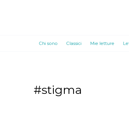
Vai
al
contenuto
Chi sono
Classici
Mie letture
Le
#stigma