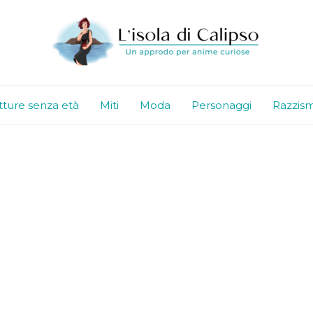
tture senza età
Miti
Moda
Personaggi
Razzis