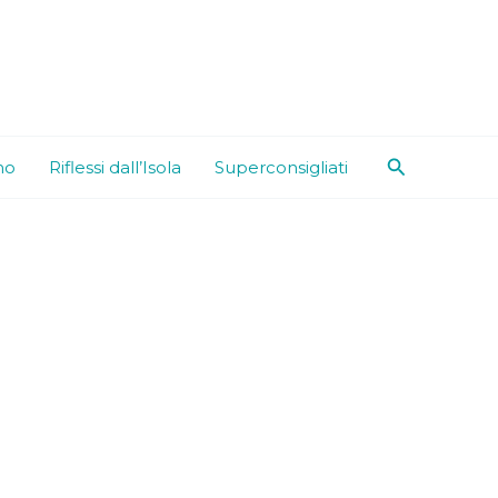
Cerca
mo
Riflessi dall’Isola
Superconsigliati