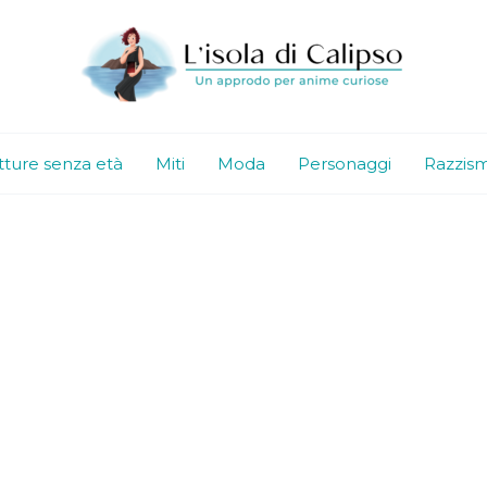
tture senza età
Miti
Moda
Personaggi
Razzis