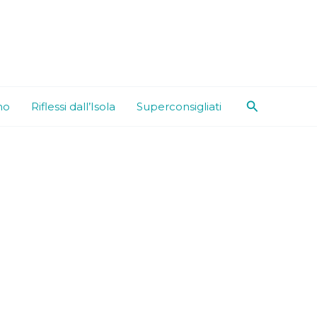
Cerca
mo
Riflessi dall’Isola
Superconsigliati