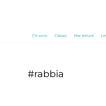
Vai
al
contenuto
Chi sono
Classici
Mie letture
Le
#rabbia