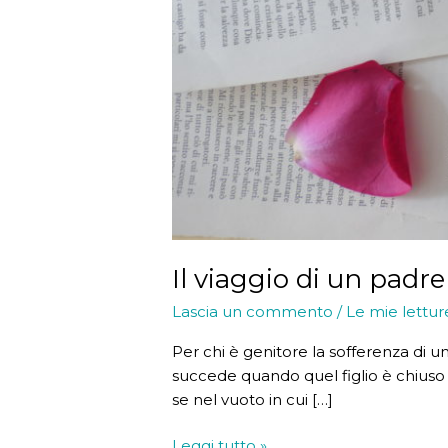
Il viaggio di un padre
Lascia un commento
/
Le mie lettur
Per chi è genitore la sofferenza di un 
succede quando quel figlio è chiuso
se nel vuoto in cui […]
Il
Leggi tutto »