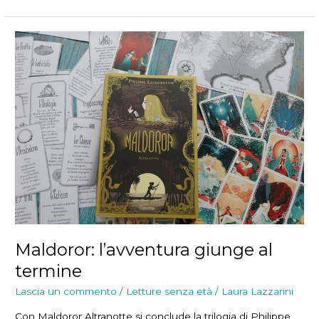
turbine
delle
passioni
Maldoror: l’avventura giunge al
termine
Lascia un commento
/
Letture senza età
/
Laura Lazzarini
Con Maldoror Altranotte si conclude la trilogia di Philippe