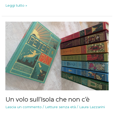
Maldoror
Leggi tutto »
un
regno
dimenticato
Un volo sull’Isola che non c’è
Lascia un commento
/
Letture senza età
/
Laura Lazzarini