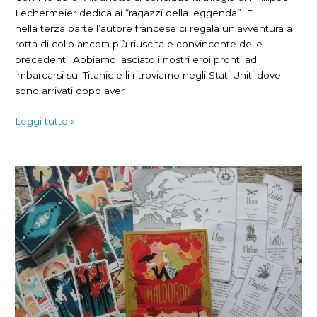
Lechermeier dedica ai “ragazzi della leggenda”. E
nella terza parte l’autore francese ci regala un’avventura a
rotta di collo ancora più riuscita e convincente delle
precedenti. Abbiamo lasciato i nostri eroi pronti ad
imbarcarsi sul Titanic e li ritroviamo negli Stati Uniti dove
sono arrivati dopo aver
Maldoror:
Leggi tutto »
l’avventura
giunge
al
termine