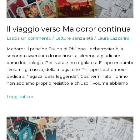
Il viaggio verso Maldoror continua
Lascia un commento
/
Letture senza età
/
Laura Lazzarini
Madoror Il principe Fauno di Philippe Lechermeier è la
seconda avventura di una riuscita, almeno a giudicare i
primi due, trilogia. Per Natale ho regalato a Filippo entrambi
i volumi, già usciti, della trilogia che Philippe Lechermeier
dedica ai “ragazzi della leggenda”. Così terminato il primo
non abbiamo proprio resistito e chiuso il volume abbiamo
Il
Leggi tutto »
viaggio
verso
Maldoror
continua