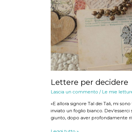
Lettere per decidere
Lascia un commento
/
Le mie lettur
«E allora signore Tal dei Tali, mi son
inviato un foglio bianco. Dev’esserc
giunto, dopo aver profondamente rif
Lettere
Leggi tutto »