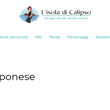
tture senza età
Miti
Moda
Personaggi
Razzis
pponese