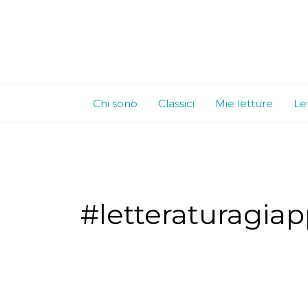
Vai
al
contenuto
Chi sono
Classici
Mie letture
Le
#letteraturagia