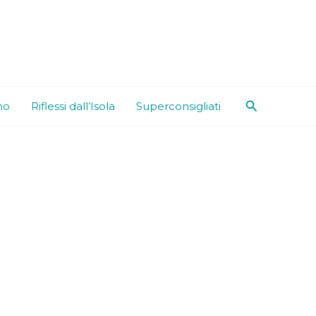
Cerca
mo
Riflessi dall’Isola
Superconsigliati