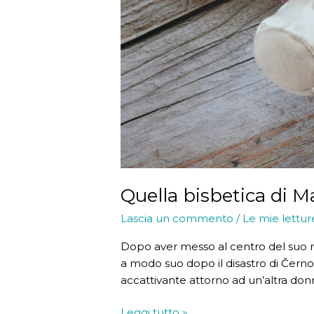
Quella bisbetica di 
Lascia un commento
/
Le mie lettur
Dopo aver messo al centro del suo ro
a modo suo dopo il disastro di Čern
accattivante attorno ad un’altra donn
Quella
Leggi tutto »