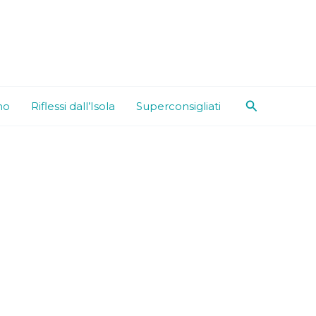
Cerca
mo
Riflessi dall’Isola
Superconsigliati