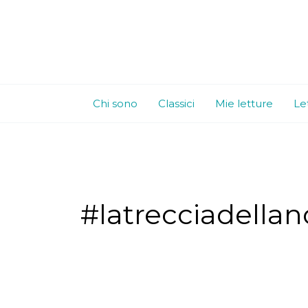
Vai
al
contenuto
Chi sono
Classici
Mie letture
Le
#latrecciadella