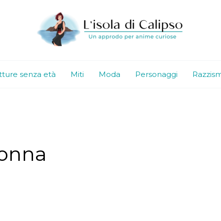
tture senza età
Miti
Moda
Personaggi
Razzis
nonna