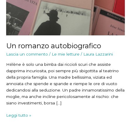
Un romanzo autobiografico
Lascia un commento
/
Le mie letture
/
Laura Lazzarini
Hélène è solo una bimba dai riccioli scuri che assiste
dapprima incuriosita, poi sempre più sbigottita al teatrino
della propria famiglia. Una madre bellissima, viziata ed
annoiata che spende e spande e riempe le ore di vuoto
dedicandosi alla seduzione. Un padre innamoratissimo della
moglie, ma anche incline pericolosamente al rischio: che
siano investimenti, borsa […]
Un
Leggi tutto »
romanzo
autobiografico