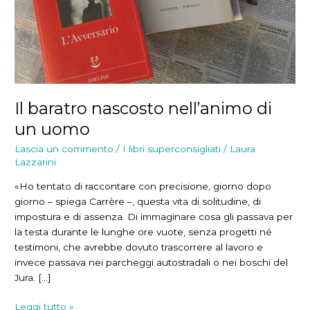
Il baratro nascosto nell’animo di
un uomo
Lascia un commento
/
I libri superconsigliati
/
Laura
Lazzarini
«Ho tentato di raccontare con precisione, giorno dopo
giorno – spiega Carrère –, questa vita di solitudine, di
impostura e di assenza. Di immaginare cosa gli passava per
la testa durante le lunghe ore vuote, senza progetti né
testimoni, che avrebbe dovuto trascorrere al lavoro e
invece passava nei parcheggi autostradali o nei boschi del
Jura. […]
Il
Leggi tutto »