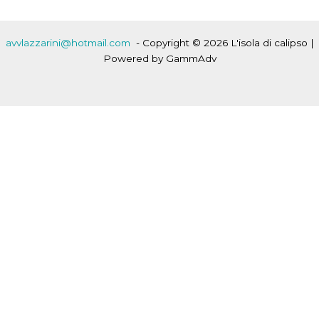
d’amore
e
di
avvlazzarini@hotmail.com
- Copyright © 2026 L'isola di calipso |
dolore
Powered by GammAdv