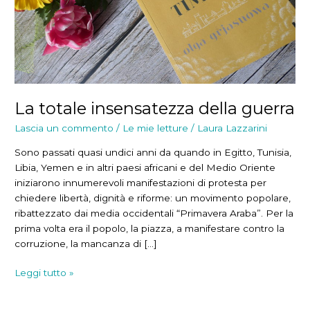
La totale insensatezza della guerra
Lascia un commento
/
Le mie letture
/
Laura Lazzarini
Sono passati quasi undici anni da quando in Egitto, Tunisia,
Libia, Yemen e in altri paesi africani e del Medio Oriente
iniziarono innumerevoli manifestazioni di protesta per
chiedere libertà, dignità e riforme: un movimento popolare,
ribattezzato dai media occidentali “Primavera Araba”. Per la
prima volta era il popolo, la piazza, a manifestare contro la
corruzione, la mancanza di […]
La
Leggi tutto »
totale
insensatezza