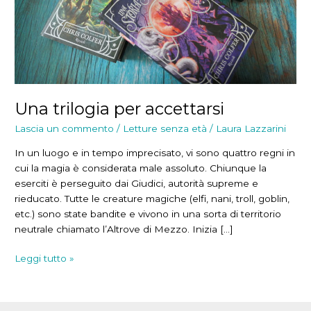
Una trilogia per accettarsi
Lascia un commento
/
Letture senza età
/
Laura Lazzarini
In un luogo e in tempo imprecisato, vi sono quattro regni in
cui la magia è considerata male assoluto. Chiunque la
eserciti è perseguito dai Giudici, autorità supreme e
rieducato. Tutte le creature magiche (elfi, nani, troll, goblin,
etc.) sono state bandite e vivono in una sorta di territorio
neutrale chiamato l’Altrove di Mezzo. Inizia […]
Una
Leggi tutto »
trilogia
per
accettarsi