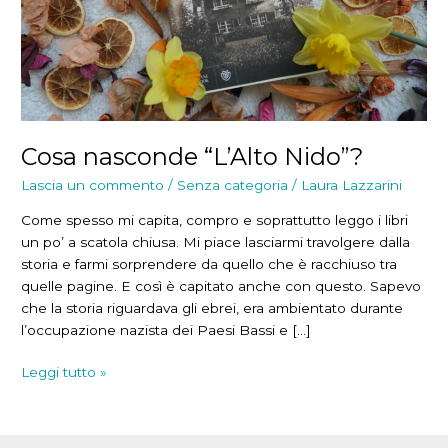
Cosa nasconde “L’Alto Nido”?
Lascia un commento
/
Senza categoria
/
Laura Lazzarini
Come spesso mi capita, compro e soprattutto leggo i libri
un po’ a scatola chiusa. Mi piace lasciarmi travolgere dalla
storia e farmi sorprendere da quello che è racchiuso tra
quelle pagine. E così è capitato anche con questo. Sapevo
che la storia riguardava gli ebrei, era ambientato durante
l’occupazione nazista dei Paesi Bassi e […]
Cosa
Leggi tutto »
nasconde
“L’Alto
Nido”?