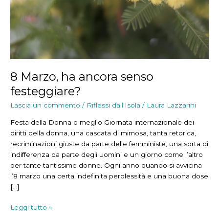
8 Marzo, ha ancora senso
festeggiare?
Lascia un commento
/
Riflessi dall'Isola
/
Laura Lazzarini
Festa della Donna o meglio Giornata internazionale dei
diritti della donna, una cascata di mimosa, tanta retorica,
recriminazioni giuste da parte delle femministe, una sorta di
indifferenza da parte degli uomini e un giorno come l’altro
per tante tantissime donne. Ogni anno quando si avvicina
l’8 marzo una certa indefinita perplessità e una buona dose
[…]
8
Leggi tutto »
Marzo,