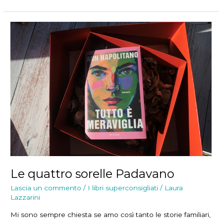
quattro
sorelle
March
Le quattro sorelle Padavano
Lascia un commento
/
I libri superconsigliati
/
Laura
Lazzarini
Mi sono sempre chiesta se amo così tanto le storie familiari,