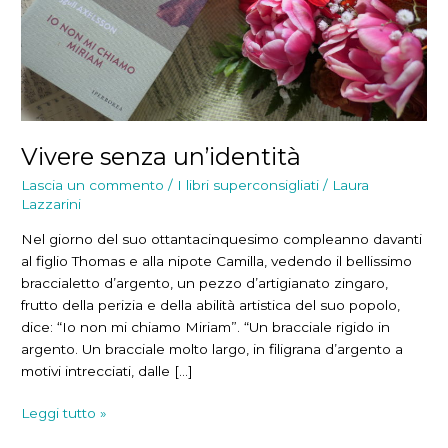
Vivere senza un’identità
Lascia un commento
/
I libri superconsigliati
/
Laura
Lazzarini
Nel giorno del suo ottantacinquesimo compleanno davanti
al figlio Thomas e alla nipote Camilla, vedendo il bellissimo
braccialetto d’argento, un pezzo d’artigianato zingaro,
frutto della perizia e della abilità artistica del suo popolo,
dice: “Io non mi chiamo Miriam”. “Un bracciale rigido in
argento. Un bracciale molto largo, in filigrana d’argento a
motivi intrecciati, dalle […]
Vivere
Leggi tutto »
senza