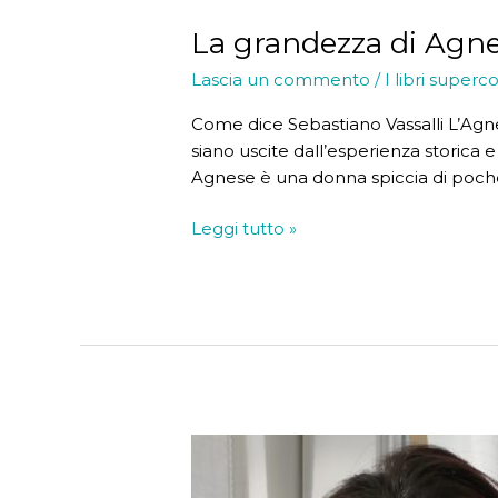
La grandezza di Agn
Lascia un commento
/
I libri superco
Come dice Sebastiano Vassalli L’Agne
siano uscite dall’esperienza storica
Agnese è una donna spiccia di poch
La
Leggi tutto »
grandezza
di
Agnese