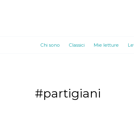
Vai
al
contenuto
Chi sono
Classici
Mie letture
Le
#partigiani