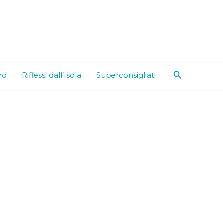
Cerca
mo
Riflessi dall’Isola
Superconsigliati