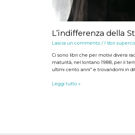
L’indifferenza della S
Lascia un commento
/
I libri superco
Ci sono libri che per motivi diversi r
maturità, nel lontano 1988, per il tem
ultimi cento anni” e trovandomi in dif
L’indifferenza
Leggi tutto »
della
Storia