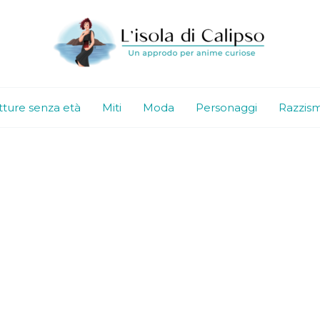
tture senza età
Miti
Moda
Personaggi
Razzis