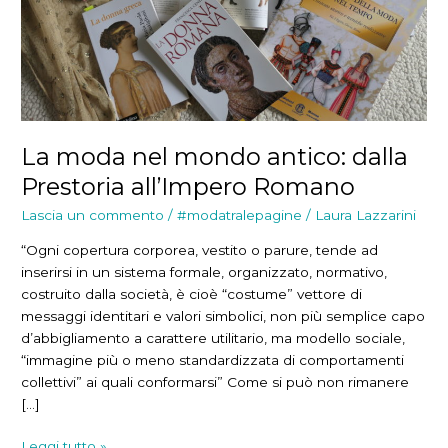
La moda nel mondo antico: dalla
Prestoria all’Impero Romano
Lascia un commento
/
#modatralepagine
/
Laura Lazzarini
“Ogni copertura corporea, vestito o parure, tende ad
inserirsi in un sistema formale, organizzato, normativo,
costruito dalla società, è cioè “costume” vettore di
messaggi identitari e valori simbolici, non più semplice capo
d’abbigliamento a carattere utilitario, ma modello sociale,
“immagine più o meno standardizzata di comportamenti
collettivi” ai quali conformarsi” Come si può non rimanere
[…]
La
Leggi tutto »