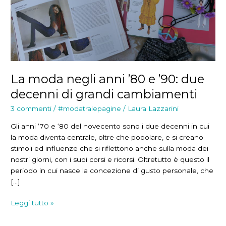
La moda negli anni ’80 e ’90: due
decenni di grandi cambiamenti
3 commenti
/
#modatralepagine
/
Laura Lazzarini
Gli anni ‘70 e ‘80 del novecento sono i due decenni in cui
la moda diventa centrale, oltre che popolare, e si creano
stimoli ed influenze che si riflettono anche sulla moda dei
nostri giorni, con i suoi corsi e ricorsi. Oltretutto è questo il
periodo in cui nasce la concezione di gusto personale, che
[…]
La
Leggi tutto »
moda
negli