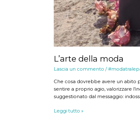
L’arte della moda
Lascia un commento
/
#modatralep
Che cosa dovrebbe avere un abito per
sentire a proprio agio, valorizzare l’
suggestionato dal messaggio: indossa
L’arte
Leggi tutto »
della
moda