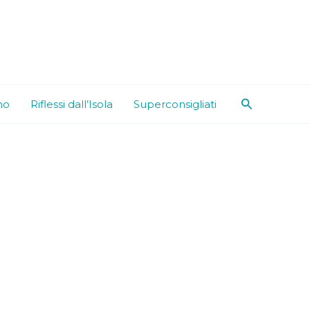
Cerca
mo
Riflessi dall’Isola
Superconsigliati