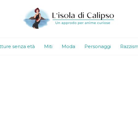
tture senza età
Miti
Moda
Personaggi
Razzis