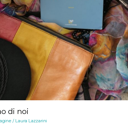
o di noi
agine
/
Laura Lazzarini