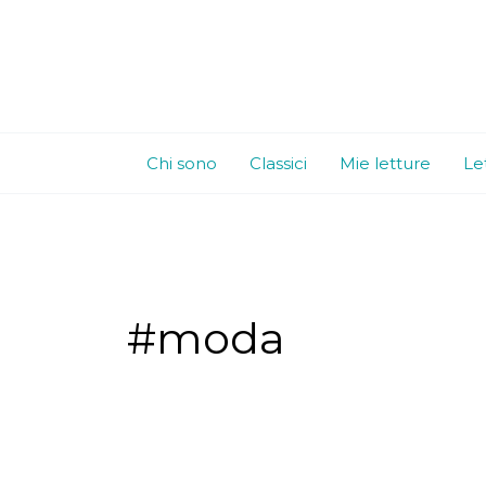
Vai
al
contenuto
Chi sono
Classici
Mie letture
Le
#moda