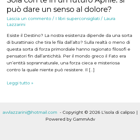
può dare un senso al dolore?
Lascia un commento
/
I libri superconsigliati
/
Laura
Lazzarini
Esiste il Destino? La nostra esistenza dipende da una sorta
di burattinaio che tira le fila dall’alto? Sulla realtà o meno di
questa sorta di forza primordiale hanno ragionato filosofi e
pensatori fin dall’antichità. Per il mondo greco il Fato era
un’entità soprannaturale, una forza cieca e misteriosa
contro la quale niente può resistere. Il […]
Sola
Leggi tutto »
con
te
in
un
avvlazzarini@hotmail.com
- Copyright © 2026 L'isola di calipso |
futuro
Powered by GammAdv
Aprile:
si
può