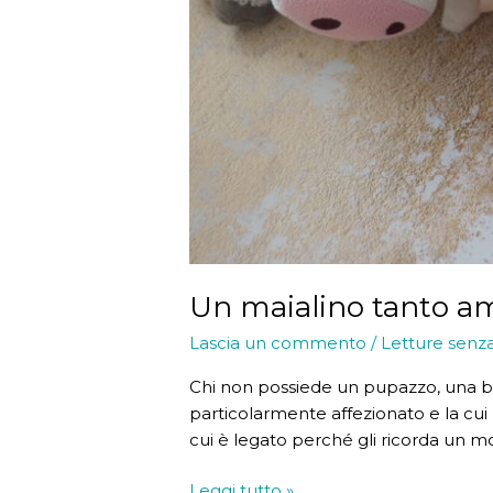
Un maialino tanto a
Lascia un commento
/
Letture senz
Chi non possiede un pupazzo, una ba
particolarmente affezionato e la cui
cui è legato perché gli ricorda un m
Un
Leggi tutto »