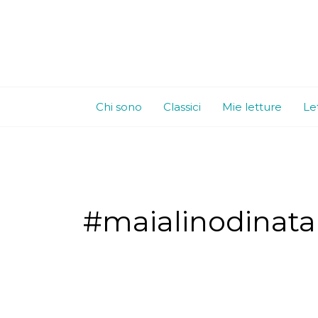
Vai
al
contenuto
Chi sono
Classici
Mie letture
Le
#maialinodinata