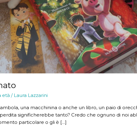
mato
a età
/
Laura Lazzarini
mbola, una macchinina o anche un libro, un paio di orecch
 perdita significherebbe tanto? Credo che ognuno di noi abb
omento particolare o gli è […]