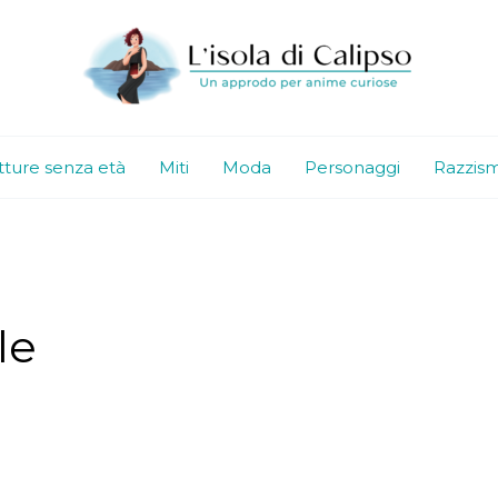
tture senza età
Miti
Moda
Personaggi
Razzis
le