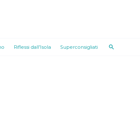
Cerca
mo
Riflessi dall’Isola
Superconsigliati