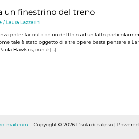
 un finestrino del treno
e
/
Laura Lazzarini
senza poter far nulla ad un delitto o ad un fatto particola
e tale è stato oggetto di altre opere basta pensare a La fin
Paula Hawkins, non è […]
hotmail.com
- Copyright © 2026 L'isola di calipso | Powe