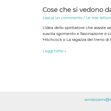
Cose che si vedono da
Lascia un commento
/
Le mie lettur
L’idea dello spettatore che assiste 
suscita sgomento e fascinazione e com
Hitchcock o La ragazza del treno di 
Cose
Leggi tutto »
che
si
vedono
da
un
finestrino
del
treno
avvlazzarini@