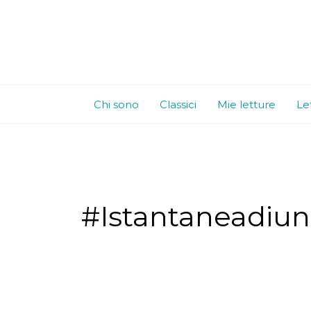
Vai
al
contenuto
Chi sono
Classici
Mie letture
Le
#Istantaneadiun