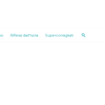
Cerca
mo
Riflessi dall’Isola
Superconsigliati