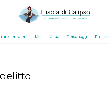
tture senza età
Miti
Moda
Personaggi
Razzis
delitto