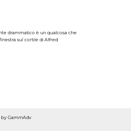
rmente drammatico è un qualcosa che
estra sul cortile di Alfred
red by GammAdv