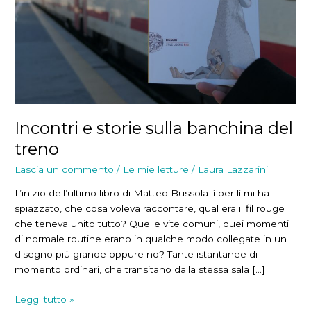
Incontri e storie sulla banchina del
treno
Lascia un commento
/
Le mie letture
/
Laura Lazzarini
L’inizio dell’ultimo libro di Matteo Bussola lì per lì mi ha
spiazzato, che cosa voleva raccontare, qual era il fil rouge
che teneva unito tutto? Quelle vite comuni, quei momenti
di normale routine erano in qualche modo collegate in un
disegno più grande oppure no? Tante istantanee di
momento ordinari, che transitano dalla stessa sala […]
Incontri
Leggi tutto »