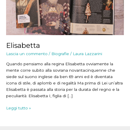
Elisabetta
Lascia un commento
/
Biografie
/
Laura Lazzarini
Quando pensiamo alla regina Elisabetta ovviamente la
mente corre subito alla sovrana novantacinquenne che
siede sul suono inglese da ben 69 anni ed è diventata
icona di stile, di aplomb e di regalità Ma prima di Lei un’altra
Elisabetta è passata alla storia per la durata del regno e la
peculiarità: Elisabetta I, figlia di […]
Elisabetta
Leggi tutto »