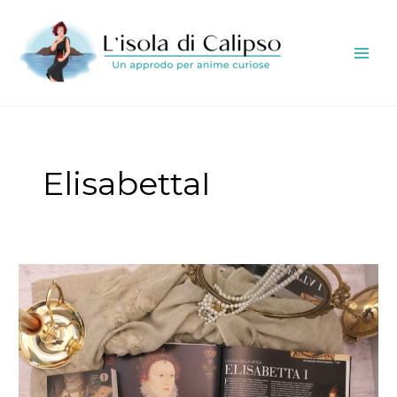
Vai
al
contenuto
Main
Men
ElisabettaI