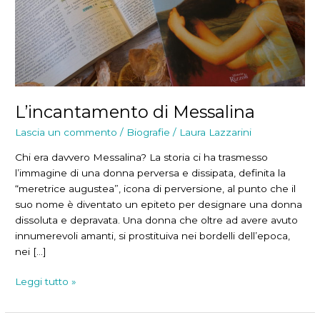
L’incantamento di Messalina
Lascia un commento
/
Biografie
/
Laura Lazzarini
Chi era davvero Messalina? La storia ci ha trasmesso
l’immagine di una donna perversa e dissipata, definita la
“meretrice augustea”, icona di perversione, al punto che il
suo nome è diventato un epiteto per designare una donna
dissoluta e depravata. Una donna che oltre ad avere avuto
innumerevoli amanti, si prostituiva nei bordelli dell’epoca,
nei […]
L’incantamento
Leggi tutto »
di
Messalina