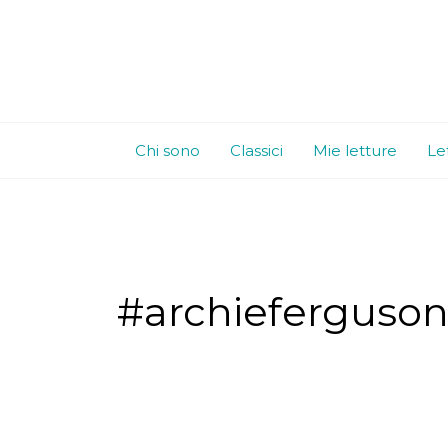
Vai
al
contenuto
Chi sono
Classici
Mie letture
Le
#archieferguso