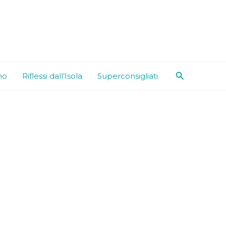
Cerca
mo
Riflessi dall’Isola
Superconsigliati