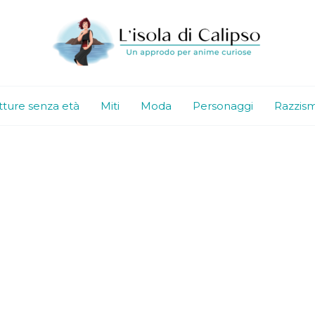
tture senza età
Miti
Moda
Personaggi
Razzis
n