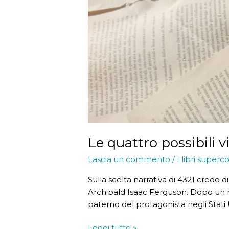
Le quattro possibili 
Lascia un commento
/
I libri superco
Sulla scelta narrativa di 4321 credo 
Archibald Isaac Ferguson. Dopo un 
paterno del protagonista negli Stati Un
Le
Leggi tutto »