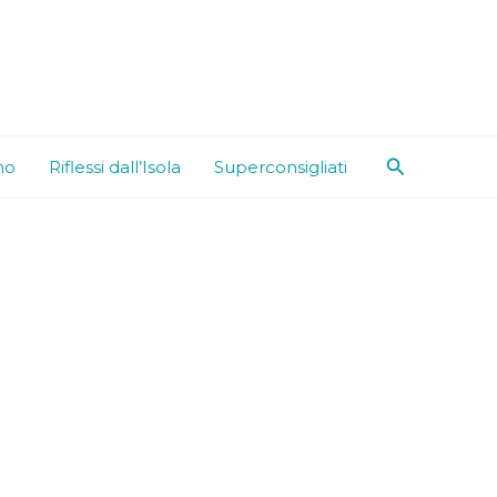
Cerca
mo
Riflessi dall’Isola
Superconsigliati