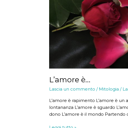
L’amore è…
Lascia un commento
/
Mitologia
/
La
L’amore è rapimento L’amore è un 
lontananza L’amore è sguardo L’amo
dono L’amore è il mondo Partendo da 
L’amore
Leggi tutto »