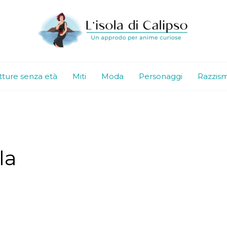
tture senza età
Miti
Moda
Personaggi
Razzis
la