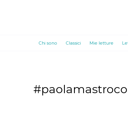
Vai
al
contenuto
Chi sono
Classici
Mie letture
Le
#paolamastroco