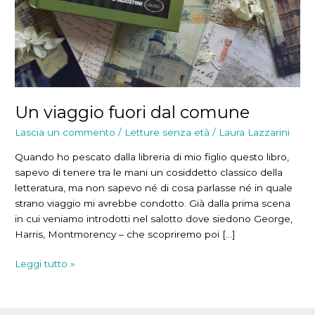
Un viaggio fuori dal comune
Lascia un commento
/
Letture senza età
/
Laura Lazzarini
Quando ho pescato dalla libreria di mio figlio questo libro,
sapevo di tenere tra le mani un cosiddetto classico della
letteratura, ma non sapevo né di cosa parlasse né in quale
strano viaggio mi avrebbe condotto. Già dalla prima scena
in cui veniamo introdotti nel salotto dove siedono George,
Harris, Montmorency – che scopriremo poi […]
Un
Leggi tutto »
viaggio
fuori
dal