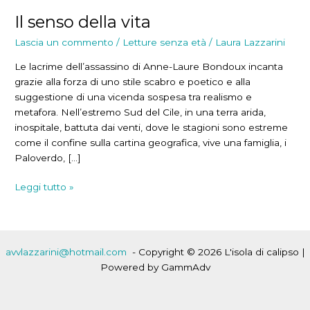
Il senso della vita
Lascia un commento
/
Letture senza età
/
Laura Lazzarini
Le lacrime dell’assassino di Anne-Laure Bondoux incanta
grazie alla forza di uno stile scabro e poetico e alla
suggestione di una vicenda sospesa tra realismo e
metafora. Nell’estremo Sud del Cile, in una terra arida,
inospitale, battuta dai venti, dove le stagioni sono estreme
come il confine sulla cartina geografica, vive una famiglia, i
Paloverdo, […]
Il
Leggi tutto »
senso
della
vita
avvlazzarini@hotmail.com
- Copyright © 2026 L'isola di calipso |
Powered by GammAdv